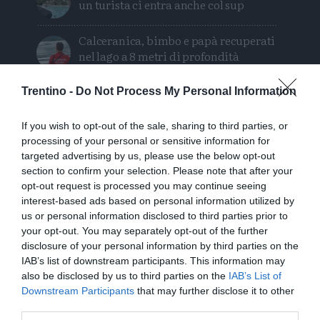
un turista ci entra anche col sup
Calceranica, bimbo e papà recuperati
nel lago a 8 metri di profondità
Solo venerdì un calo delle temperature
Trentino -
Do Not Process My Personal Information
ma aumenteranno i temporali
If you wish to opt-out of the sale, sharing to third parties, or
Tragedia in piscina: perde la vita un
processing of your personal or sensitive information for
targeted advertising by us, please use the below opt-out
ragazzo di Trento
section to confirm your selection. Please note that after your
opt-out request is processed you may continue seeing
Morto Mattia Maestri: aveva 13 anni, in
interest-based ads based on personal information utilized by
coma dal 2017 dopo un formaggio
us or personal information disclosed to third parties prior to
contaminato
your opt-out. You may separately opt-out of the further
disclosure of your personal information by third parties on the
Tragedia sul Latemar: quattordicenne
IAB’s list of downstream participants. This information may
precipita e muore
also be disclosed by us to third parties on the
IAB’s List of
Downstream Participants
that may further disclose it to other
third parties.