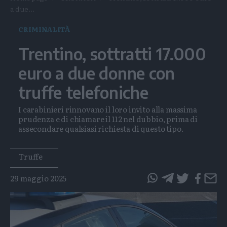
a due...
CRIMINALITÀ
Trentino, sottratti 17.000
euro a due donne con
truffe telefoniche
I carabinieri rinnovano il loro invito alla massima
prudenza e di chiamare il 112 nel dubbio, prima di
assecondare qualsiasi richiesta di questo tipo.
Tags
Truffe
29 maggio 2025
questo
questo
articolo
articolo
su
su
Whatsapp
Telegram