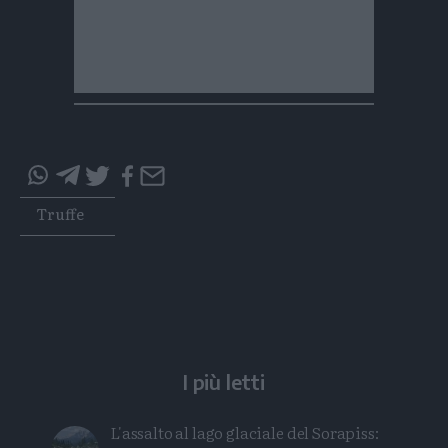
Condividi
Condividi
Twitter
Condividi
Mail
questo
questo
Tags
Truffe
articolo
articolo
su
su
Whatsapp
Telegram
I più letti
L'assalto al lago glaciale del Sorapiss: