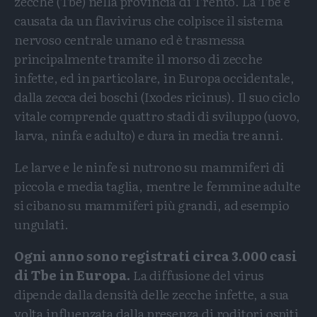
zecche (Tbe) nella provincia di Trento. La Tbe è
causata da un flavivirus che colpisce il sistema
nervoso centrale umano ed è trasmessa
principalmente tramite il morso di zecche
infette, ed in particolare, in Europa occidentale,
dalla zecca dei boschi (Ixodes ricinus). Il suo ciclo
vitale comprende quattro stadi di sviluppo (uovo,
larva, ninfa e adulto) e dura in media tre anni.
Le larve e le ninfe si nutrono su mammiferi di
piccola e media taglia, mentre le femmine adulte
si cibano su mammiferi più grandi, ad esempio
ungulati.
Ogni anno sono registrati circa 3.000 casi
di Tbe in Europa.
La diffusione del virus
dipende dalla densità delle zecche infette, a sua
volta influenzata dalla presenza di roditori ospiti