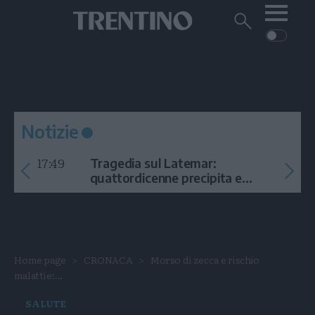
Me
Trentino
Cerca
su
Trentino
Cerca
su
Navigazione
Home
MONTAGNA
Trentino
principale
Facebook
Twitt
I
AMBIENTE
EVENTI
CRONACA
GARDA
CULTURA
PODCAST
Notizie
FOTO
Altre
17:49
Tragedia sul Latemar:
VIDEO
quattordicenne precipita e
muore
GENERAZIONI
ITALIA-MONDO
Home page
CRONACA
Morso di zecca e rischio
malattie:...
SALUTE