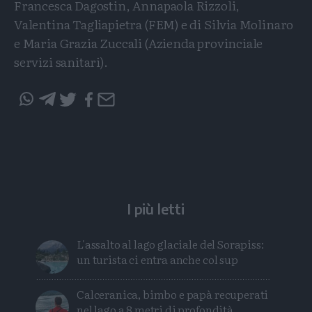
Francesca Dagostin, Annapaola Rizzoli,
Valentina Tagliapietra (FEM) e di Silvia Molinaro
e Maria Grazia Zuccali (Azienda provinciale
servizi sanitari).
Condividi
Condividi
Twitter
Condividi
Mail
questo
questo
articolo
articolo
su
su
Whatsapp
Telegram
I più letti
L'assalto al lago glaciale del Sorapiss:
un turista ci entra anche col sup
Calceranica, bimbo e papà recuperati
nel lago a 8 metri di profondità