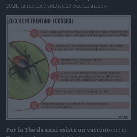
2024, la media è salita a 23 casi all'anno».
Per la Tbe da anni esiste un vaccino
che in