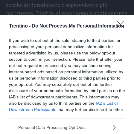
zecche si riproducono e sopravvivono più
facilmente. Inoltre, si espandono a quote sempre
più elevate, tanto che oggi è possibile trovarle
Trentino -
Do Not Process My Personal Information
anche in certe aree tra i 1.500 e i 2.000 metri. E
aumenta la percentuale di zecche portatrici del
If you wish to opt-out of the sale, sharing to third parties, or
virus della Tbe o dei batteri che pososno
processing of your personal or sensitive information for
provocare
la
borreliosi (o malattia di
targeted advertising by us, please use the below opt-out
section to confirm your selection. Please note that after your
Lyme)
, si stima che in media almeno una su
opt-out request is processed you may continue seeing
quattro lo sia.
interest-based ads based on personal information utilized by
us or personal information disclosed to third parties prior to
I ricercatori della Fem e dei partner hanno
your opt-out. You may separately opt-out of the further
scoperto che
la diffusione della presenza è
disclosure of your personal information by third parties on the
IAB’s list of downstream participants. This information may
proporzionale anche allo sviluppo di
also be disclosed by us to third parties on the
IAB’s List of
alcuni pollini.
Downstream Participants
that may further disclose it to other
third parties.
L'articolo inserito nel Report di intitola "Il polline
come indicatore di rischio di encefalite virale
Personal Data Processing Opt Outs