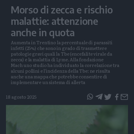
Morso di zecca e rischio
malattie: attenzione
anche in quota
Aumenta in Trentino la percentuale di parassiti
infetti (25%) che sono in grado di trasmettere
patologie gravi quali la Tbe (encefalite virale da
zecca) e la malattia di Lyme. Alla fondazione
Mach uno studio ha individuato la correlazione tra
alcuni pollini e l'incidenza della Tbe: ne risulta
anche una mappa che potrebbe consentire di
implementare un sistema di allerta
18 agosto 2025
questo
questo
articolo
articolo
su
su
Whatsapp
Telegram