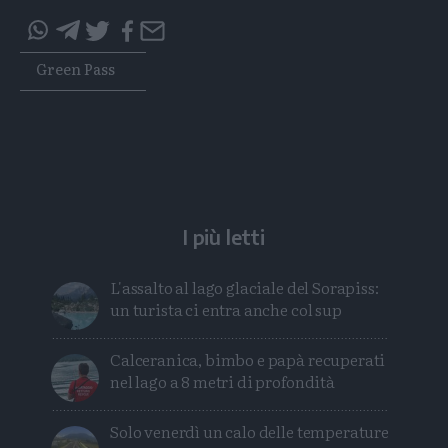
Condividi
Condividi
Twitter
Condividi
Mail
questo
questo
Tags
Green Pass
articolo
articolo
su
su
Whatsapp
Telegram
I più letti
L'assalto al lago glaciale del Sorapiss:
un turista ci entra anche col sup
Calceranica, bimbo e papà recuperati
nel lago a 8 metri di profondità
Solo venerdì un calo delle temperature