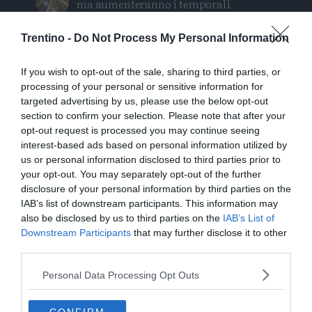
ma aumenteranno i temporali
Tragedia in piscina: perde la vita un
Trentino -
Do Not Process My Personal Information
ragazzo di Trento
If you wish to opt-out of the sale, sharing to third parties, or
Tragedia sul Latemar: quattordicenne
processing of your personal or sensitive information for
targeted advertising by us, please use the below opt-out
precipita e muore
section to confirm your selection. Please note that after your
opt-out request is processed you may continue seeing
Morto Mattia Maestri: aveva 13 anni, in
interest-based ads based on personal information utilized by
coma dal 2017 dopo un formaggio
us or personal information disclosed to third parties prior to
contaminato
your opt-out. You may separately opt-out of the further
disclosure of your personal information by third parties on the
IAB’s list of downstream participants. This information may
also be disclosed by us to third parties on the
IAB’s List of
Downstream Participants
that may further disclose it to other
third parties.
Personal Data Processing Opt Outs