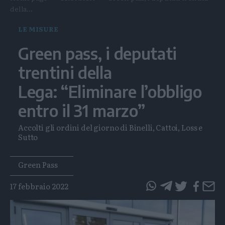
della...
LE MISURE
Green pass, i deputati
trentini della
Lega: “Eliminare l’obbligo
entro il 31 marzo”
Accolti gli ordini del giorno di Binelli, Cattoi, Loss e
Sutto
Tags
Green Pass
17 febbraio 2022
questo
questo
articolo
articolo
su
su