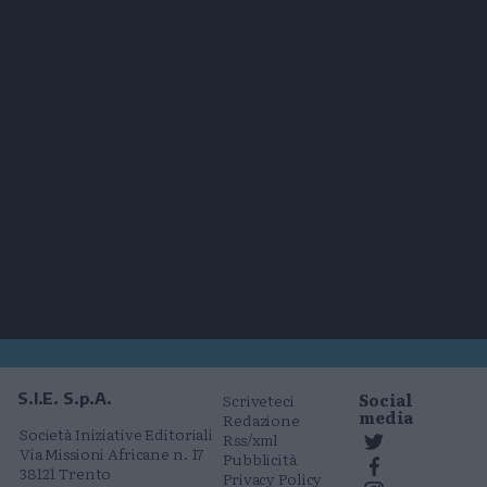
Social
S.I.E. S.p.A.
Scriveteci
media
Redazione
Società Iniziative Editoriali
Rss/xml
Via Missioni Africane n. 17
Pubblicità
38121 Trento
Privacy Policy