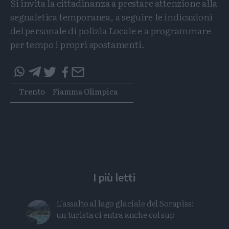
Si invita la cittadinanza a prestare attenzione alla
segnaletica temporanea, a seguire le indicazioni
del personale di polizia Locale e a programmare
per tempo i propri spostamenti.
Condividi
Condividi
Twitter
Condividi
Mail
questo
questo
Tags
Trento
Fiamma Olimpica
articolo
articolo
su
su
Whatsapp
Telegram
I più letti
L'assalto al lago glaciale del Sorapiss:
un turista ci entra anche col sup