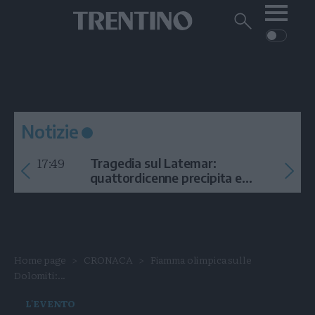
Me
Trentino
Cerca
su
Trentino
Cerca
su
Navigazione
Home
MONTAGNA
Trentino
principale
Facebook
Twitt
I
AMBIENTE
EVENTI
CRONACA
GARDA
CULTURA
PODCAST
Notizie
FOTO
Altre
17:49
Tragedia sul Latemar:
VIDEO
quattordicenne precipita e
muore
GENERAZIONI
ITALIA-MONDO
Home page
CRONACA
Fiamma olimpica sulle
Dolomiti:...
L'EVENTO