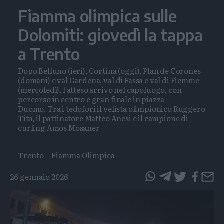
Fiamma olimpica sulle
Dolomiti: giovedì la tappa
a Trento
Dopo Belluno (ieri), Cortina (oggi), Plan de Corones
(domani) e val Gardena, val di Fassa e val di Fiemme
(mercoledì), l'atteso arrivo nel capoluogo, con
percorso in centro e gran finale in piazza
Duomo. Tra i tedofori il velista olimpionico Ruggero
Tita, il pattinatore Matteo Anesi e il campione di
curling Amos Mosaner
Tags
Trento
Fiamma Olimpica
26 gennaio 2026
questo
questo
articolo
articolo
su
su
Whatsapp
Telegram