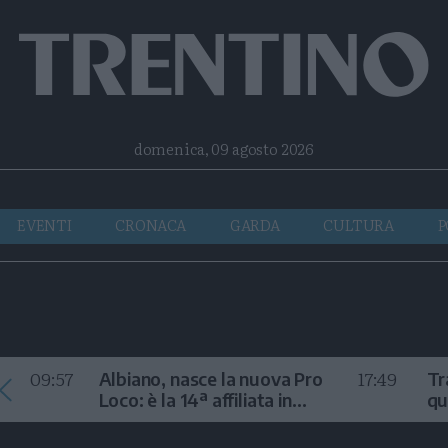
Facebook
Twitter
Instagram
Telegram
RSS
domenica, 09 agosto 2026
EVENTI
CRONACA
GARDA
CULTURA
P
09:57
17:49
Albiano, nasce la nuova Pro
Tr
Loco: è la 14ª affiliata in
qu
Trentino nel 2026
m