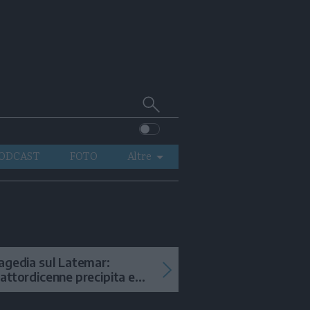
Cerca
su
Trentino
ODCAST
FOTO
Altre
VIDEO
GENERAZIONI
ITALIA-MONDO
agedia sul Latemar:
attordicenne precipita e
uore