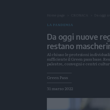
Home page
CRONACA
Da oggi n
LA PANDEMIA
Da oggi nuove reg
restano mascheri
Al chiuso le protezioni individual
sufficiente il Green pass base. Res
palestre, convegni e centri cultura
Tags
Green Pass
31 marzo 2022