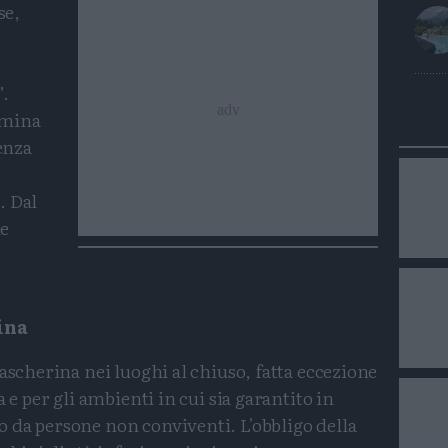
se,
”.
rmina
genza
. Dal
le
ina
ascherina nei luoghi al chiuso, fatta eccezione
 e per gli ambienti in cui sia garantito in
 da persone non conviventi. L'obbligo della