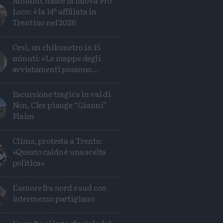
Albiano, nasce la nuova Pro
Loco: è la 14ª affiliata in
Trentino nel 2026
Orsi, un chilometro in 15
minuti: «Le mappe degli
avvistamenti possono
ingannare»
Escursione tragica in val di
Non, Cles piange “Gianni”
Flaim
Clima, protesta a Trento:
«Questo caldo è una scelta
politica»
L’amore fra nord e sud con
intermezzo partigiano