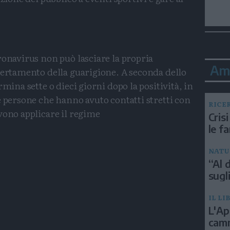
ronavirus non può lasciare la propria
Am
certamento della guarigione. A seconda dello
rmina sette o dieci giorni dopo la positività, in
e persone che hanno avuto contatti stretti con
RICE
vono applicare il regime
Crisi
le f
NATU
Condividi
Condividi
Twitter
Condividi
Mail
“Al d
sugli
IL LI
L'Ap
camm