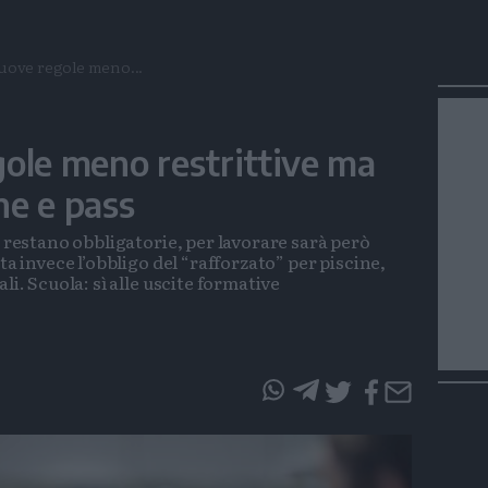
uove regole meno...
ole meno restrittive ma
ne e pass
i restano obbligatorie, per lavorare sarà però
ta invece l’obbligo del “rafforzato” per piscine,
li. Scuola: sì alle uscite formative
questo
questo
articolo
articolo
su
su