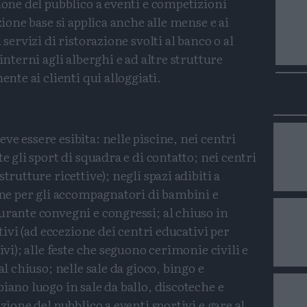
zione del pubblico a eventi e competizioni
zione base si applica anche alle mense e ai
 servizi di ristorazione svolti al banco o al
interni agli alberghi e ad altre strutture
ente ai clienti qui alloggiati.
eve essere esibita: nelle piscine, nei centri
e gli sport di squadra e di contatto; nei centri
trutture ricettive); negli spazi adibiti a
ione per gli accompagnatori di bambini e
urante convegni e congressi; al chiuso in
ativi (ad eccezione dei centri educativi per
ivi); alle feste che seguono cerimonie civili e
al chiuso; nelle sale da gioco, bingo e
iano luogo in sale da ballo, discoteche e
zione del pubblico a eventi sportivi e gare al