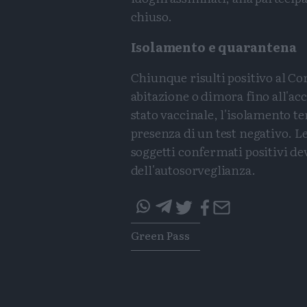
chiuso.
Isolamento e quarantena
Chiunque risulti positivo al Co
abitazione o dimora fino all'ac
stato vaccinale, l'isolamento te
presenza di un test negativo. L
soggetti confermati positivi de
dell'autosorveglianza.
questo
questo
Tags
Green Pass
articolo
articolo
su
su
Whatsapp
Telegram