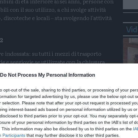
bini di età inferiore ai sei anni, persone con
ili con il suo utilizzo, a chi svolge attività
o, discoteche e locali – sta svolgendo l'attività
Vid
2
 indossata: su tutti i mezzi di trasporto
ie e seggiovie se utilizzate con la chiusura
igo si applica anche agli spettacoli aperti al
Do Not Process My Personal Information
o o all'aperto in sale teatrali, sale da
trattenimento, nonché per gli eventi e le
to opt-out of the sale, sharing to third parties, or processing of your per
formation for targeted advertising by us, please use the below opt-out s
Bepp
r selection. Please note that after your opt-out request is processed y
sta
eing interest-based ads based on personal information utilized by us or
disclosed to third parties prior to your opt-out. You may separately opt-
obbligatoria a partire dai sei anni. È di nuovo
losure of your personal information by third parties on the IAB’s list of
. This information may also be disclosed by us to third parties on the
IA
cite formative, nonché partecipare a
Participants
that may further disclose it to other third parties.