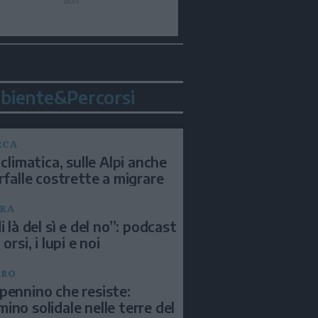
biente&Percorsi
RCA
 climatica, sulle Alpi anche
arfalle costrette a migrare
RA
i là del sì e del no”: podcast
 orsi, i lupi e noi
BRO
pennino che resiste:
ino solidale nelle terre del