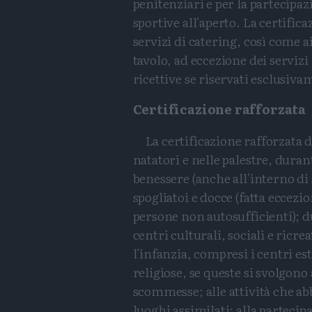
penitenziari e per la partecipa
sportive all'aperto. La certifica
servizi di catering, così come ai
tavolo, ad eccezione dei servizi 
ricettive se riservati esclusivam
Certificazione rafforzata
La certificazione rafforzata d
natatori e nelle palestre, durant
benessere (anche all'interno di s
spogliatoi e docce (fatta eccez
persone non autosufficienti); d
centri culturali, sociali e ricre
l'infanzia, compresi i centri est
religiose, se queste si svolgono 
scommesse; alle attività che abb
luoghi assimilati; alla partecipa