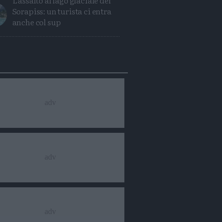
L'assalto al lago glaciale del
Sorapiss: un turista ci entra
anche col sup