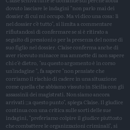
Claise schiva tutte le domande sul perché abbia
dovuto lasciare le indagini "non parlo mai dei
dossier di cui mi occupo. Ma vi dico una cosa: li
nel dossier c'è tutto", si limita a commentare
rifiutandosi di confermare se si è ritirato a
seguito di pressioni o per la presenza del nome di
suo figlio nel dossier. Claise conferma anche di
aver ricevuto minacce ma ammette di non sapere
chi c'è dietro, "su questo argomento è in corso
un'indagine ", fa sapere "non pensiate che
corriamo il rischio di cadere in una situazione
come quella che abbiamo vissuto in Sicilia con gli
assassinii dei magistrati. Non siamo ancora
arrivati ;;a questo punto", spiega Claise. Il giudice
continua con una critica sulle sorti delle sue
indagini, "preferiamo colpire il giudice piuttosto
che combattere le organizzazioni criminali", si