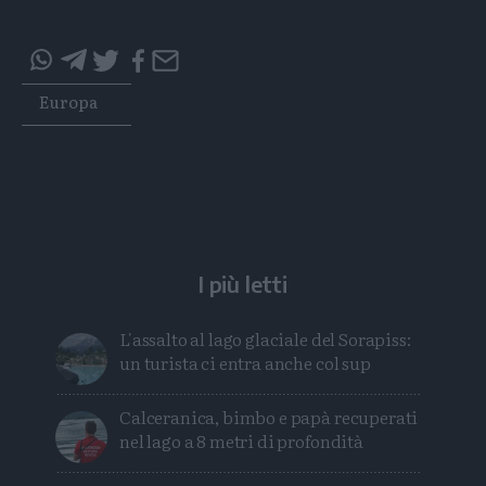
Condividi
Condividi
Twitter
Condividi
Mail
questo
questo
Tags
Europa
articolo
articolo
su
su
Whatsapp
Telegram
I più letti
L'assalto al lago glaciale del Sorapiss:
un turista ci entra anche col sup
Calceranica, bimbo e papà recuperati
nel lago a 8 metri di profondità