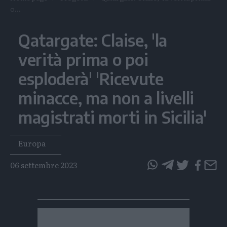
o...
Qatargate: Claise, 'la
verità prima o poi
esploderà' 'Ricevute
minacce, ma non a livelli
magistrati morti in Sicilia'
Tags
Europa
06 settembre 2023
questo
questo
articolo
articolo
su
su
Whatsapp
Telegram