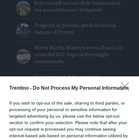
Solo venerdì un calo delle temperature
ma aumenteranno i temporali
Tragedia in piscina: perde la vita un
ragazzo di Trento
Morto Mattia Maestri: aveva 13 anni, in
coma dal 2017 dopo un formaggio
contaminato
Sei escursionisti bloccati dal
maltempo: intervento del Soccorso
Trentino -
Do Not Process My Personal Information
Alpino
If you wish to opt-out of the sale, sharing to third parties, or
processing of your personal or sensitive information for
targeted advertising by us, please use the below opt-out
section to confirm your selection. Please note that after your
opt-out request is processed you may continue seeing
interest-based ads based on personal information utilized by