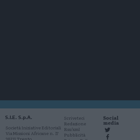
Social
S.I.E. S.p.A.
Scriveteci
media
Redazione
Società Iniziative Editoriali
Rss/xml
Via Missioni Africane n. 17
Pubblicità
38121 Trento