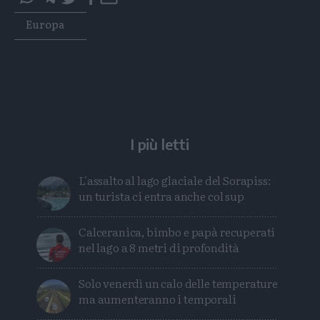
questo
questo
Tags
Europa
articolo
articolo
su
su
Whatsapp
Telegram
I più letti
L'assalto al lago glaciale del Sorapiss:
un turista ci entra anche col sup
Calceranica, bimbo e papà recuperati
nel lago a 8 metri di profondità
Solo venerdì un calo delle temperature
ma aumenteranno i temporali