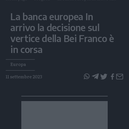
La banca europea In
arrivo la decisione sul
vertice della Bei Franco è
in corsa
Tags
Europa
11 settembre 2023
questo
questo
articolo
articolo
su
su
Whatsapp
Telegram