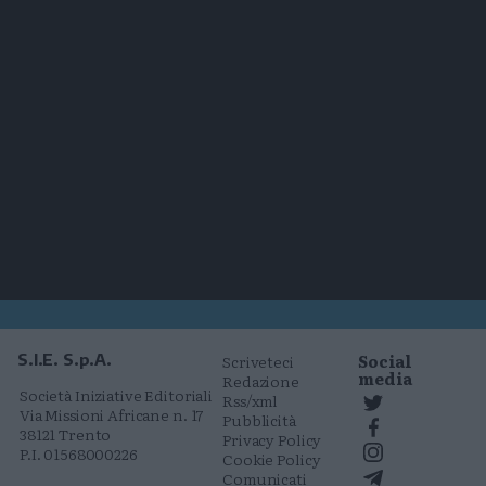
Social
S.I.E. S.p.A.
Scriveteci
media
Redazione
Società Iniziative Editoriali
Rss/xml
Via Missioni Africane n. 17
Pubblicità
38121 Trento
Privacy Policy
P.I. 01568000226
Cookie Policy
Comunicati