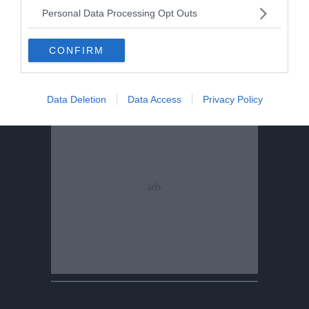
Personal Data Processing Opt Outs
SANITA'
C'è il via libera ufficiale: può riaprire il punto
nascita di Cavalese
CONFIRM
Data Deletion
Data Access
Privacy Policy