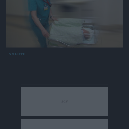
SALUTE
Cavalese, il ministro Grillo: sì alla riapertura
del punto nascite