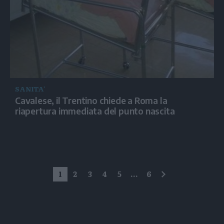
SANITA'
Cavalese, il Trentino chiede a Roma la
riapertura immediata del punto nascita
1
2
3
4
5
...
6
successivo