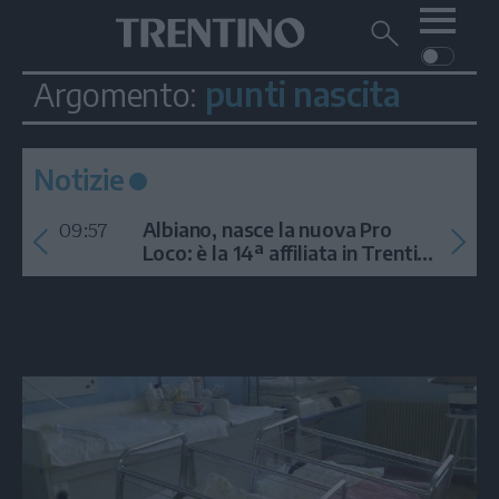
Me
Trentino
Cerca
su
Trentino
punti nascita
Argomento:
Cerca
su
Navigazione
Home
MONTAGNA
Trentino
principale
Facebook
Twitt
I
AMBIENTE
EVENTI
CRONACA
GARDA
Notizie
CULTURA
PODCAST
09:57
FOTO
Albiano, nasce la nuova Pro
Altre
Loco: è la 14ª affiliata in Trentino
nel 2026
VIDEO
GENERAZIONI
ITALIA-MONDO