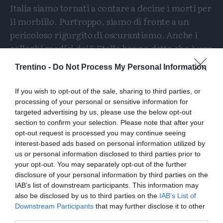
Italia siamo tornati a contare a decine i morti per
il morbillo. Purtroppo, siamo di fronte a un
pericoloso rigurgito di oscurantismo. Anche i
colleghi medici dei 5 Stelle hanno detto che è una
vergogna. E’ stato sospeso l’obbligo per
Trentino -
Do Not Process My Personal Information
rispondere a gruppi minoritari e ideologici, ma
così mettono in pericolo i bambini.
If you wish to opt-out of the sale, sharing to third parties, or
processing of your personal or sensitive information for
targeted advertising by us, please use the below opt-out
section to confirm your selection. Please note that after your
opt-out request is processed you may continue seeing
interest-based ads based on personal information utilized by
us or personal information disclosed to third parties prior to
your opt-out. You may separately opt-out of the further
disclosure of your personal information by third parties on the
IAB’s list of downstream participants. This information may
also be disclosed by us to third parties on the
IAB’s List of
Downstream Participants
that may further disclose it to other
third parties.