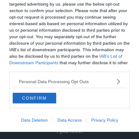
targeted advertising by us, please use the below opt-out
section to confirm your selection. Please note that after your
opt-out request is processed you may continue seeing
interest-based ads based on personal information utilized by
us or personal information disclosed to third parties prior to
your opt-out. You may separately opt-out of the further
disclosure of your personal information by third parties on the
IAB’s list of downstream participants. This information may
also be disclosed by us to third parties on the
IAB’s List of
Downstream Participants
that may further disclose it to other
Condividi
Condividi
Twitter
Condividi
Mail
third parties.
questo
questo
Tags
Sss
articolo
articolo
Personal Data Processing Opt Outs
su
su
Whatsapp
Telegram
CONFIRM
Data Deletion
Data Access
Privacy Policy
I più letti