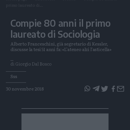
primo laureato di...
Compie 80 anni il primo
laureato di Sociologia
Alberto Franceschini, già segretario di Kessler,
discusse la tesi 51 anni fa: «L’ateneo alzi l’asticella»
di Giorgio Dal Bosco
Tags
Sss
30 novembre 2018
questo
questo
articolo
articolo
su
su
Whatsapp
Telegram