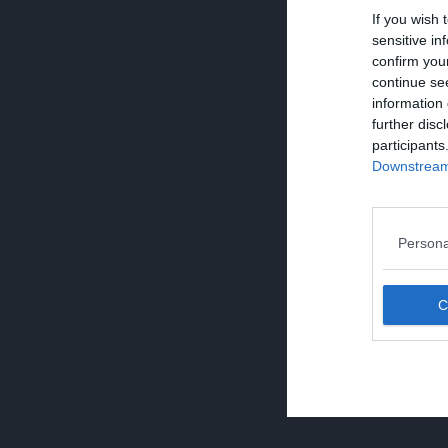
If you wish 
sensitive in
confirm you
continue se
information 
further disc
participants
Downstream 
Persona