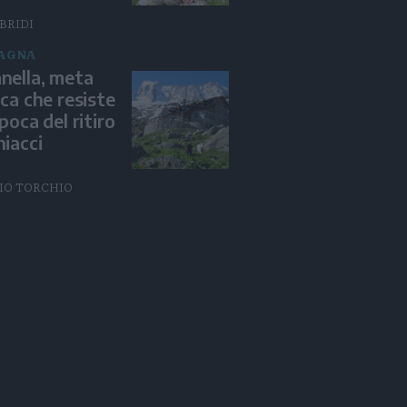
BRIDI
AGNA
nella, meta
ica che resiste
epoca del ritiro
hiacci
IO TORCHIO