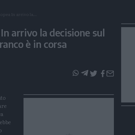
opea In arrivo la...
n arrivo la decisione sul
Franco è in corsa
questo
questo
articolo
articolo
su
su
nto
Whatsapp
Telegram
are
ea
rebbe
o