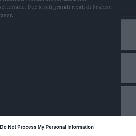
ettimane. Due le più grandi rivali di Franco:
tager.
Condividi
Condividi
Twitter
Condividi
Mail
Do Not Process My Personal Information