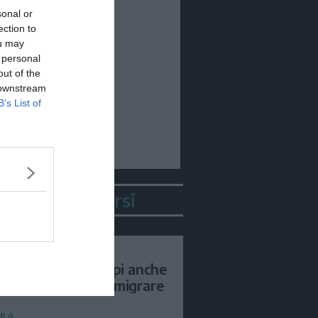
sonal or
ection to
ou may
 personal
out of the
 downstream
B’s List of
biente&Percorsi
RCA
 climatica, sulle Alpi anche
arfalle costrette a migrare
RA