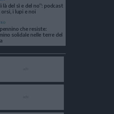
i là del sì e del no”: podcast
 orsi, i lupi e noi
BRO
pennino che resiste:
ino solidale nelle terre del
a