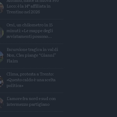
Albiano, nasce la nuova Pro
Loco: è la 14ª affiliata in
Trentino nel 2026
Orsi, un chilometro in 15
minuti: «Le mappe degli
avvistamenti possono
ingannare»
Escursione tragica in val di
Non, Cles piange “Gianni”
Flaim
Clima, protesta a Trento:
«Questo caldo è una scelta
politica»
L’amore fra nord e sud con
intermezzo partigiano