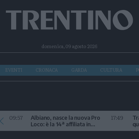
Facebook
Twitter
Instagram
Telegram
RSS
domenica, 09 agosto 2026
EVENTI
CRONACA
GARDA
CULTURA
P
09:57
17:49
Albiano, nasce la nuova Pro
Tr
Loco: è la 14ª affiliata in
qu
Trentino nel 2026
m