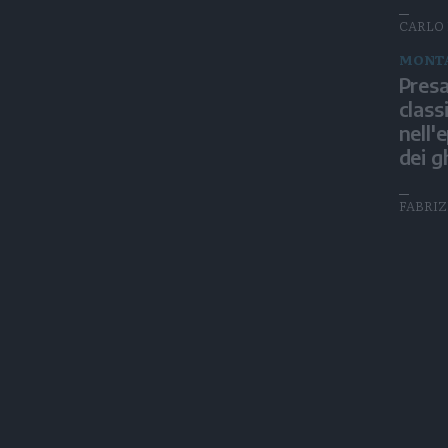
CARLO 
MONT
Presa
class
nell'
dei g
FABRIZ