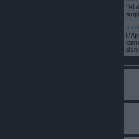
“Al d
sugli
IL LI
L'Ap
camm
sism