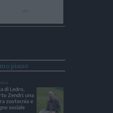
imo piano
ORIA
a di Ledro,
to Zendri: una
fra zootecnia e
no sociale