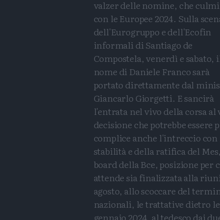
valzer delle nomine, che culm
con le Europee 2024. Sulla scen
dell'Eurogruppo e dell'Ecofin
informali di Santiago de
Compostela, venerdì e sabato, i
nome di Daniele Franco sarà
portato direttamente dal minis
Giancarlo Giorgetti. E sancirà
l'entrata nel vivo della corsa a
decisione che potrebbe essere p
complice anche l'intreccio con i
stabilità e della ratifica del Me
board della Bce, posizione per cu
attende sia finalizzata alla riun
agosto, allo scoccare del termi
nazionali, le trattative dietro 
gennaio 2024, al tedesco dai d