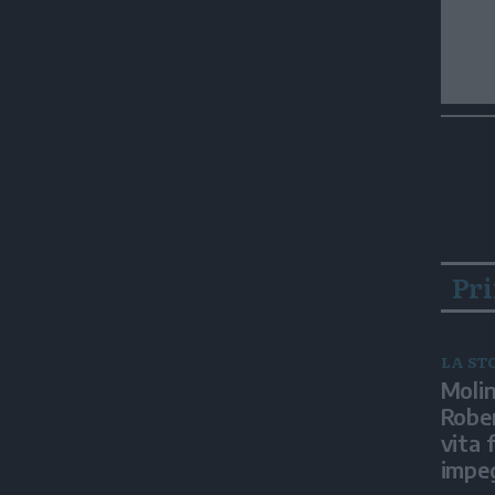
Pr
LA ST
Molin
Rober
vita 
impeg