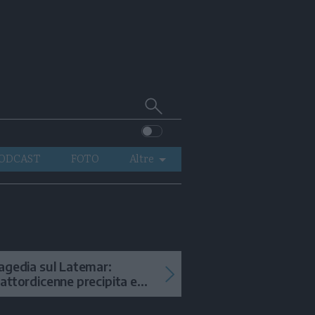
Cerca
su
Trentino
ODCAST
FOTO
Altre
VIDEO
GENERAZIONI
ITALIA-MONDO
agedia sul Latemar:
attordicenne precipita e
uore