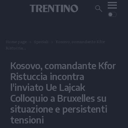
Me
Trentino
Cerca
su
Trentino
Cerca
su
Navigazione
Home
MONTAGNA
Trentino
principale
Facebook
Twitt
I
AMBIENTE
EVENTI
Home page
Speciali
Kosovo, comandante Kfor
CRONACA
GARDA
Ristuccia...
CULTURA
PODCAST
FOTO
Altre
Kosovo, comandante Kfor
VIDEO
Ristuccia incontra
GENERAZIONI
l'inviato Ue Lajcak
ITALIA-MONDO
Colloquio a Bruxelles su
situazione e persistenti
tensioni