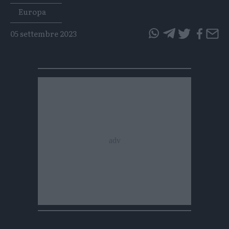
Tags
Europa
05 settembre 2023
questo
questo
articolo
articolo
su
su
Whatsapp
Telegram