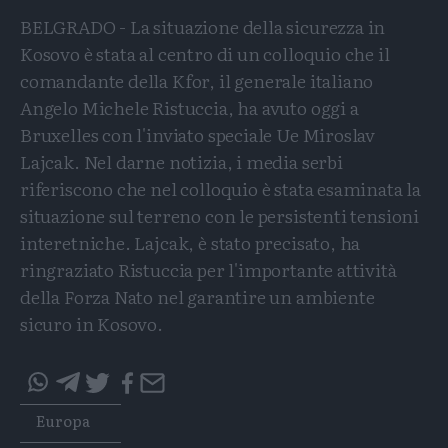
BELGRADO - La situazione della sicurezza in
Kosovo è stata al centro di un colloquio che il
comandante della Kfor, il generale italiano
Angelo Michele Ristuccia, ha avuto oggi a
Bruxelles con l'inviato speciale Ue Miroslav
Lajcak. Nel darne notizia, i media serbi
riferiscono che nel colloquio è stata esaminata la
situazione sul terreno con le persistenti tensioni
interetniche. Lajcak, è stato precisato, ha
ringraziato Ristuccia per l'importante attività
della Forza Nato nel garantire un ambiente
sicuro in Kosovo.
Condividi
Condividi
Twitter
Condividi
Mail
questo
questo
Tags
Europa
articolo
articolo