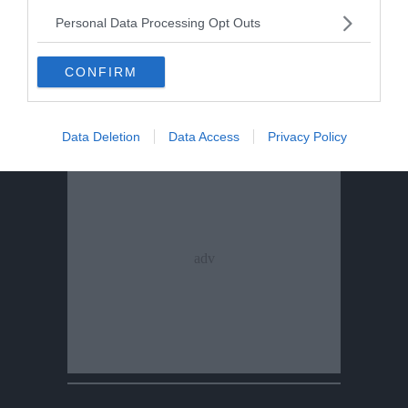
IL GESTO
Personal Data Processing Opt Outs
Ravina, una panchina rossa per dire basta alla
violenza sulle donne
CONFIRM
Daniele Peretti
Data Deletion
Data Access
Privacy Policy