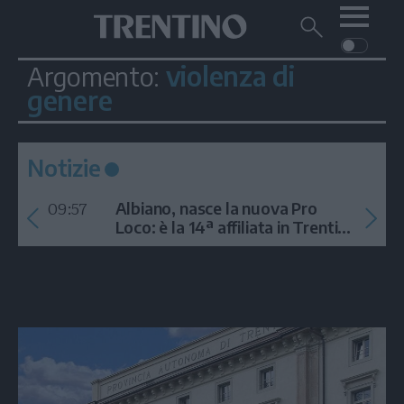
Me
Trentino
Cerca
su
Trentino
violenza di
Argomento:
Cerca
su
genere
Navigazione
Home
MONTAGNA
Trentino
principale
Facebook
Twitt
I
AMBIENTE
EVENTI
CRONACA
GARDA
CULTURA
PODCAST
Notizie
FOTO
Altre
09:57
Albiano, nasce la nuova Pro
Loco: è la 14ª affiliata in Trentino
VIDEO
nel 2026
GENERAZIONI
ITALIA-MONDO