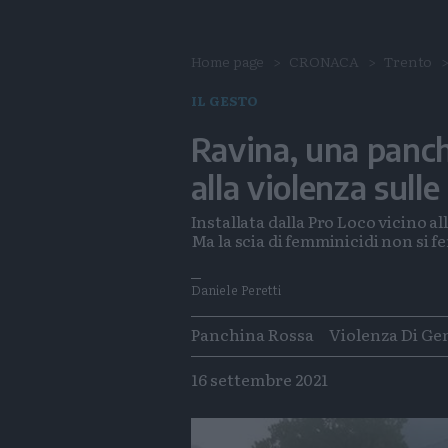
Home page
CRONACA
Trento
IL GESTO
Ravina, una panch
alla violenza sull
Installata dalla Pro Loco vicino al
Ma la scia di femminicidi non si f
Daniele Peretti
Tags
Panchina Rossa
Violenza Di Ge
16 settembre 2021