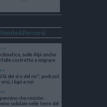
biente&Percorsi
RCA
 climatica, sulle Alpi anche
arfalle costrette a migrare
RA
i là del sì e del no”: podcast
 orsi, i lupi e noi
BRO
pennino che resiste:
ino solidale nelle terre del