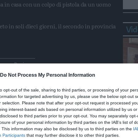
sa in casa con un colpo di pistola da un uomo
to in soli dieci giorni, il secondo in provincia
Vid
Condividi
Condividi
Twitter
Condividi
Mail
nere
Ravina
Do Not Process My Personal Information
to opt-out of the sale, sharing to third parties, or processing of your per
formation for targeted advertising by us, please use the below opt-out s
Bepp
r selection. Please note that after your opt-out request is processed y
sta
eing interest-based ads based on personal information utilized by us or
disclosed to third parties prior to your opt-out. You may separately opt-
losure of your personal information by third parties on the IAB’s list of
. This information may also be disclosed by us to third parties on the
IA
Participants
that may further disclose it to other third parties.