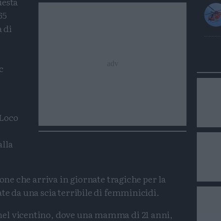
uesta
65
a di
c
 Loco
alla
ione che arriva in giornate tragiche per la
te da una scia terribile di femminicidi.
nel vicentino, dove una mamma di 21 anni,