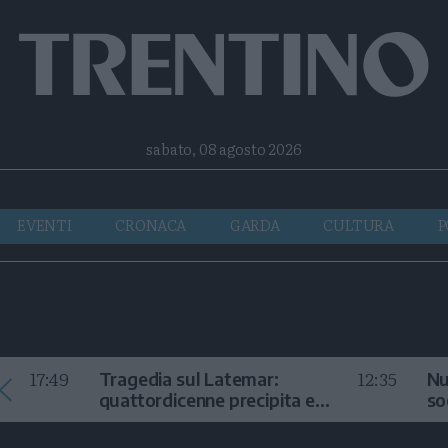
Facebook
Twitter
Instagram
Telegram
RSS
sabato, 08 agosto 2026
EVENTI
CRONACA
GARDA
CULTURA
P
17:49
12:35
Tragedia sul Latemar:
Nu
quattordicenne precipita e
so
muore
in