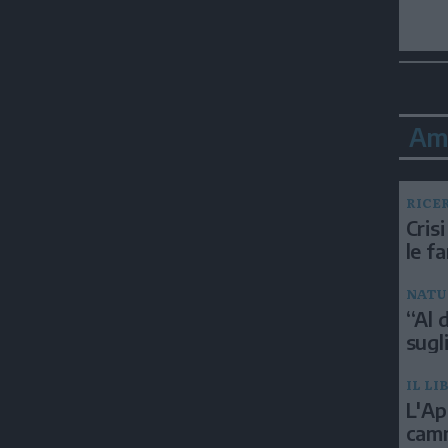
Am
RICE
Crisi
le f
NATU
“Al d
sugli
IL LI
L'Ap
camm