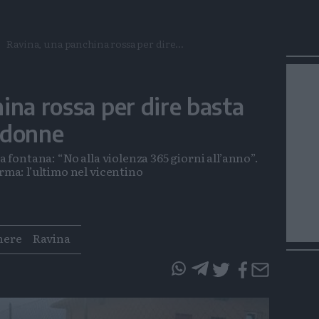
Ravina, una panchina rossa per dire...
ina rossa per dire basta
e donne
la fontana: “No alla violenza 365 giorni all’anno”.
erma: l’ultimo nel vicentino
nere
Ravina
questo
questo
articolo
articolo