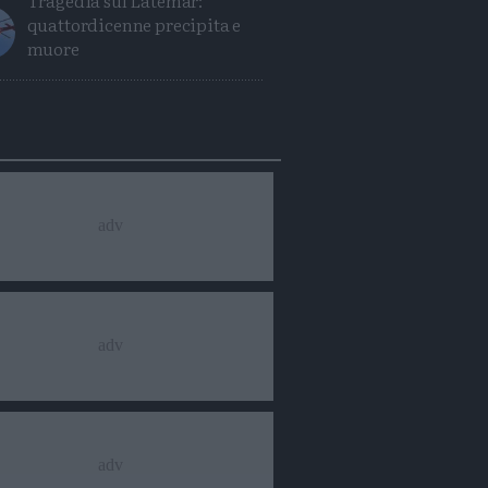
Tragedia sul Latemar:
quattordicenne precipita e
muore