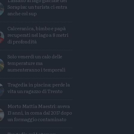
L'assalto al lago glaciale del
Sorapiss: un turista ci entra
anche col sup
Calceranica, bimbo e papà
recuperati nel lago a 8 metri
di profondità
Solo venerdì un calo delle
temperature ma
aumenteranno i temporali
Tragedia in piscina: perde la
vita un ragazzo di Trento
Morto Mattia Maestri: aveva
13 anni, in coma dal 2017 dopo
un formaggio contaminato