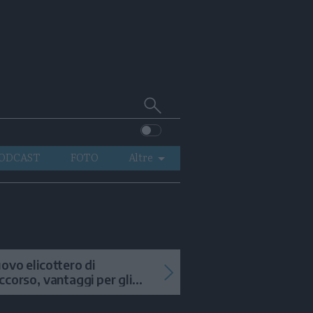
Cerca
su
Trentino
ODCAST
FOTO
Altre
VIDEO
GENERAZIONI
ITALIA-MONDO
ovo elicottero di
ccorso, vantaggi per gli
terventi in alta quota