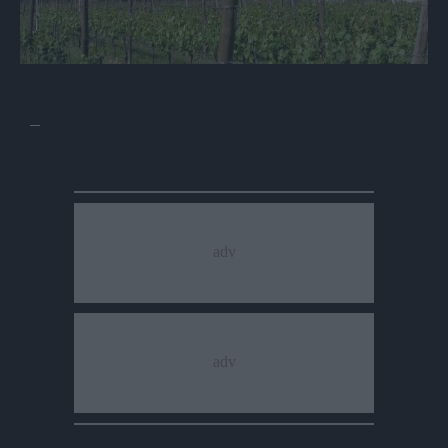
Referendum sul biodistretto superate le
seimila firme
Maddalena Di Tolla