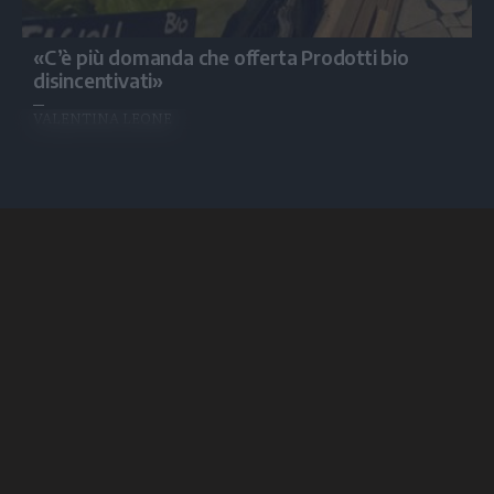
«C’è più domanda che offerta Prodotti bio
disincentivati»
VALENTINA LEONE
1
2
3
4
5
...
10
successivo
Social
S.I.E. S.p.A.
Scriveteci
media
Redazione