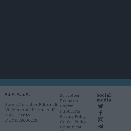
Social
S.I.E. S.p.A.
Scriveteci
media
Redazione
Società Iniziative Editoriali
Rss/xml
Via Missioni Africane n. 17
Pubblicità
38121 Trento
Privacy Policy
P.I. 01568000226
Cookie Policy
Comunicati