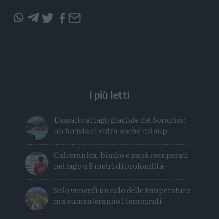
Condividi
Condividi
Twitter
Condividi
Mail
questo
questo
articolo
articolo
su
su
Whatsapp
Telegram
I più letti
L'assalto al lago glaciale del Sorapiss:
un turista ci entra anche col sup
Calceranica, bimbo e papà recuperati
nel lago a 8 metri di profondità
Solo venerdì un calo delle temperature
ma aumenteranno i temporali