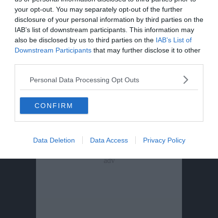
your opt-out. You may separately opt-out of the further
Beppe Carletti: «Guccini è stato un
disclosure of your personal information by third parties on the
Nomade»
IAB’s list of downstream participants. This information may
also be disclosed by us to third parties on the
IAB’s List of
Downstream Participants
that may further disclose it to other
third parties.
Personal Data Processing Opt Outs
CONFIRM
Data Deletion
Data Access
Privacy Policy