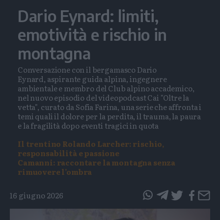
Dario Eynard: limiti,
emotività e rischio in
montagna
Conversazione con il bergamasco Dario
Eynard, aspirante guida alpina, ingegnere
ambientale e membro del Club alpino accademico,
nel nuovo episodio del videopodcast Cai "Oltre la
vetta", curato da Sofia Farina, una serie che affronta i
temi quali il dolore per la perdita, il trauma, la paura
e la fragilità dopo eventi tragici in quota
Il trentino Rolando Larcher: rischio,
responsabilità e passione
Camanni: r
accontare la montagna senza
rimuovere l’ombra
16 giugno 2026
questo
questo
articolo
articolo