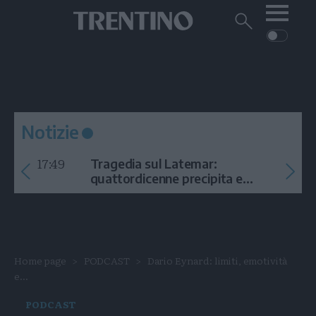
Me
Trentino
Cerca
su
Trentino
Cerca
su
Navigazione
Home
MONTAGNA
Trentino
principale
Facebook
Twitt
I
AMBIENTE
EVENTI
CRONACA
GARDA
CULTURA
PODCAST
Notizie
FOTO
Altre
17:49
Tragedia sul Latemar:
VIDEO
quattordicenne precipita e
muore
GENERAZIONI
ITALIA-MONDO
Home page
PODCAST
Dario Eynard: limiti, emotività
e...
PODCAST