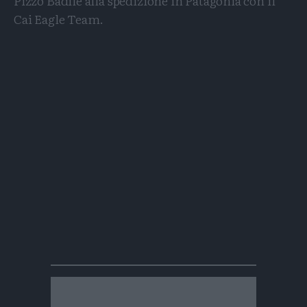
Pizzo Badile alla spedizione in Patagonia con il
Cai Eagle Team.