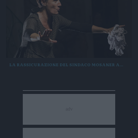
LA RASSICURAZIONE DEL SINDACO MOSANER A
«Pernone, giochi riparati entro sabato»
GRAZIOLI