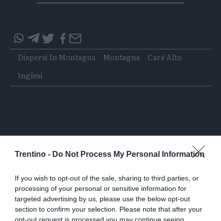
Condividi
Condividi
Twitter
Condividi
Mail
questo
questo
Tags
Dispersi In Montagna
Montagna
Caré Alto
articolo
articolo
su
su
Inglesi
Whatsapp
Telegram
Trentino -
Do Not Process My Personal Information
I più letti
If you wish to opt-out of the sale, sharing to third parties, or
L'assalto al lago glaciale del Sorapiss:
processing of your personal or sensitive information for
un turista ci entra anche col sup
targeted advertising by us, please use the below opt-out
section to confirm your selection. Please note that after your
Calceranica, bimbo e papà recuperati
opt-out request is processed you may continue seeing