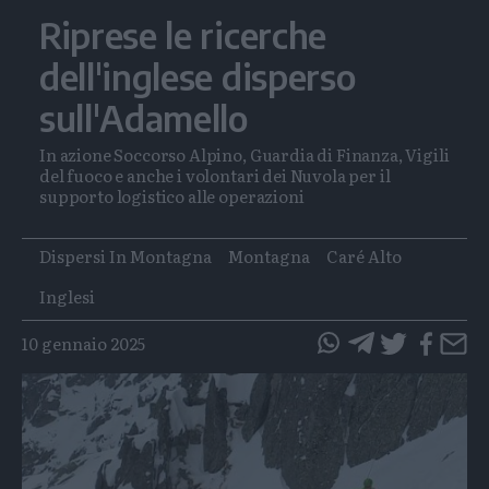
Riprese le ricerche
dell'inglese disperso
sull'Adamello
In azione Soccorso Alpino, Guardia di Finanza, Vigili
del fuoco e anche i volontari dei Nuvola per il
supporto logistico alle operazioni
Tags
Dispersi In Montagna
Montagna
Caré Alto
Inglesi
10 gennaio 2025
questo
questo
articolo
articolo
su
su
Whatsapp
Telegram