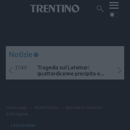
Me
Trentino
Cerca
su
Trentino
Cerca
su
Navigazione
Home
MONTAGNA
Trentino
principale
Facebook
Twitt
I
AMBIENTE
EVENTI
CRONACA
GARDA
CULTURA
PODCAST
Notizie
FOTO
Altre
17:49
Tragedia sul Latemar:
VIDEO
quattordicenne precipita e
muore
GENERAZIONI
ITALIA-MONDO
Home page
MONTAGNA
Riprese le ricerche
dell'inglese...
I SOCCORSI