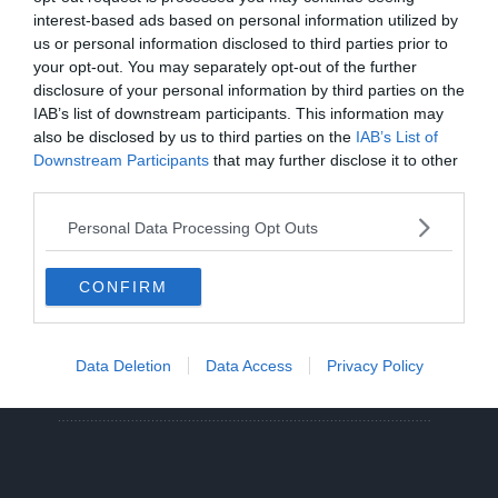
nel lago a 8 metri di profondità
interest-based ads based on personal information utilized by
us or personal information disclosed to third parties prior to
your opt-out. You may separately opt-out of the further
Solo venerdì un calo delle temperature
disclosure of your personal information by third parties on the
ma aumenteranno i temporali
IAB’s list of downstream participants. This information may
also be disclosed by us to third parties on the
IAB’s List of
Tragedia in piscina: perde la vita un
Downstream Participants
that may further disclose it to other
ragazzo di Trento
third parties.
Personal Data Processing Opt Outs
Morto Mattia Maestri: aveva 13 anni, in
coma dal 2017 dopo un formaggio
contaminato
CONFIRM
Sei escursionisti bloccati dal
maltempo: intervento del Soccorso
Data Deletion
Data Access
Privacy Policy
Alpino