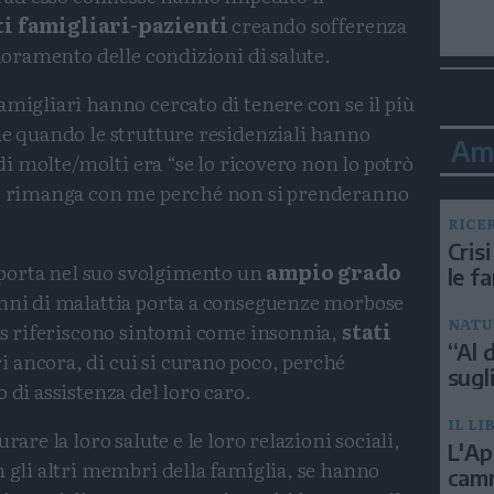
i famigliari-pazienti
creando sofferenza
gioramento delle condizioni di salute.
amigliari hanno cercato di tenere con se il più
he quando le strutture residenziali hanno
Am
o di molte/molti era “se lo ricovero non lo potrò
che rimanga con me perché non si prenderanno
RICE
Crisi
porta nel suo svolgimento un
ampio grado
le f
anni di malattia porta a conseguenze morbose
NATU
ers riferiscono sintomi come insonnia,
stati
“Al d
ri ancora, di cui si curano poco, perché
sugli
 di assistenza del loro caro.
IL LI
rare la loro salute e le loro relazioni sociali,
L'Ap
n gli altri membri della famiglia, se hanno
camm