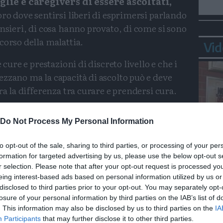
lie e caregivers di essere ascoltati,
oro dove sentirsi liberi di esprimersi parlando
ensieri, di cosa hanno provato, di come si sono
corso della malattia.
Vid
 cure e prestazioni di discreto livello e che i
zzano ma la capacità di ascolto può e deve
ra la differenza tra curare e prendersi cura.
azienti, ma anche per i famigliari, è quello
Do Not Process My Personal Information
 prime fasi della malattia
. Questo
 primo intervento tempestivi ed efficaci. I
to opt-out of the sale, sharing to third parties, or processing of your per
ono disorientati nella gestione della malattia e
formation for targeted advertising by us, please use the below opt-out s
Bepp
supporti.
r selection. Please note that after your opt-out request is processed y
sta
eing interest-based ads based on personal information utilized by us or
re una situazione per loro nuova e inaspettata
disclosed to third parties prior to your opt-out. You may separately opt-
losure of your personal information by third parties on the IAB’s list of
, non comprendendo, non sanno prendere le
. This information may also be disclosed by us to third parties on the
IA
Participants
that may further disclose it to other third parties.