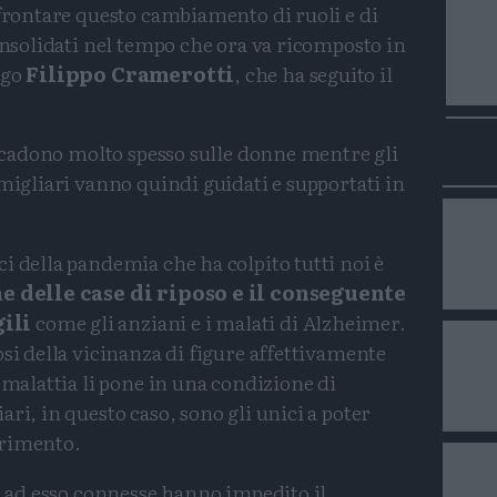
ffrontare questo cambiamento di ruoli e di
consolidati nel tempo che ora va ricomposto in
ogo
Filippo Cramerotti
, che ha seguito il
ricadono molto spesso sulle donne mentre gli
amigliari vanno quindi guidati e supportati in
i della pandemia che ha colpito tutti noi è
 delle case di riposo e il conseguente
gili
come gli anziani e i malati di Alzheimer.
osi della vicinanza di figure affettivamente
 malattia li pone in una condizione di
ri, in questo caso, sono gli unici a poter
rrimento.
za ad esso connesse hanno impedito il