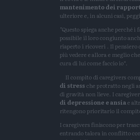
mantenimento dei rapport
ulteriore e, in alcuni casi, peg
”Questo spiega anche perché i f
possibile il loro congiunto anc
riaperto i ricoveri . Il pensier
più vedere e allora e meglio 
cura di lui come faccio io“.
Il compito di caregivers com
di stress
che protratto negli 
di gravità non lieve. I caregiv
di depressione e ansia
e alt
ritengono prioritario il compito
I caregivers finiscono per trascu
entrando talora in conflitto co