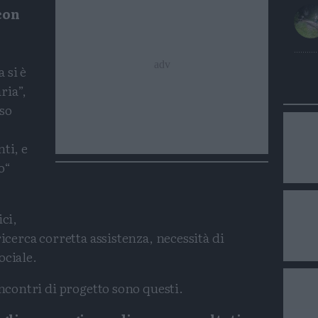
con
 si è
ria”,
so
ti, e
o“
ici,
ricerca corretta assistenza, necessità di
ociale.
incontri di progetto sono questi.