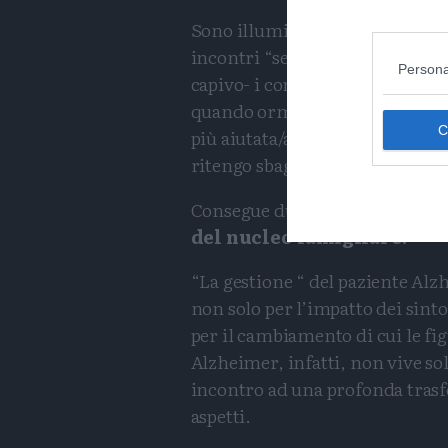
Sono illuminanti – spiega l’
Ai
incontri “se avessi avuto - qua
Persona
capivo- i consigli, le spiegazio
quando ormai la malattia è in f
più aiutata/aiutato e non avrei 
ritengo sbagliati e che ho fatto 
Consegue dunque il suggerime
del nucleo famigliare.
“La gestione “ del paziente Alz
non solo per l’impatto dei sint
per il cambiamento di cui le fi
Alzheimer, infatti, non vive so
incontro ad una profonda tras
aspetti.