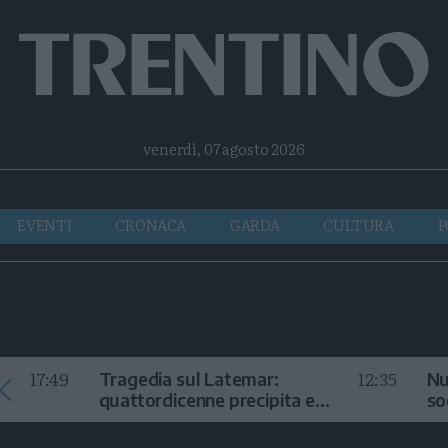
Facebook
Twitter
Instagram
Telegram
RSS
venerdì, 07 agosto 2026
EVENTI
CRONACA
GARDA
CULTURA
P
17:49
12:35
Tragedia sul Latemar:
Nu
quattordicenne precipita e
so
muore
in