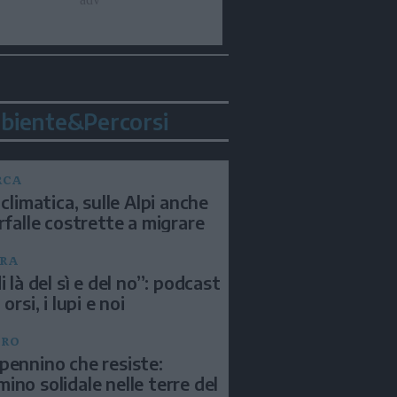
biente&Percorsi
RCA
 climatica, sulle Alpi anche
arfalle costrette a migrare
RA
i là del sì e del no”: podcast
 orsi, i lupi e noi
BRO
pennino che resiste:
ino solidale nelle terre del