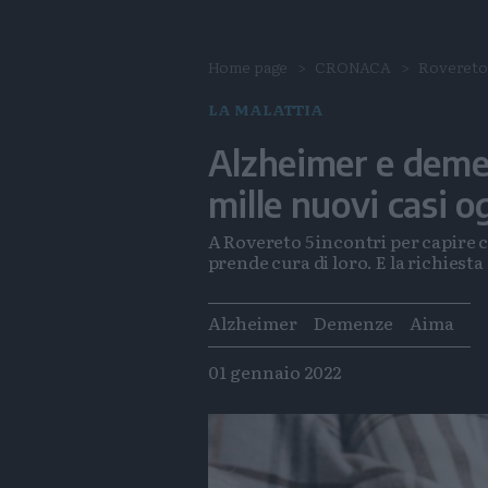
Home page
CRONACA
Roveret
LA MALATTIA
Alzheimer e demen
mille nuovi casi o
A Rovereto 5 incontri per capire c
prende cura di loro. E la richiesta
Tags
Alzheimer
Demenze
Aima
01 gennaio 2022