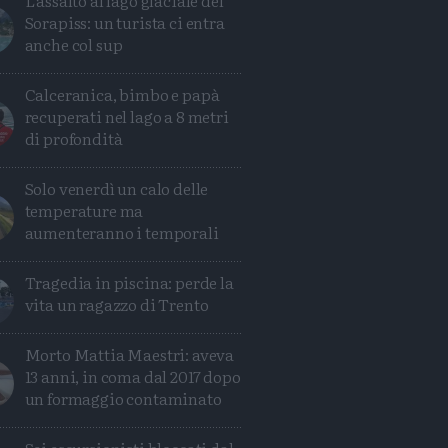
L'assalto al lago glaciale del
Sorapiss: un turista ci entra
anche col sup
Calceranica, bimbo e papà
recuperati nel lago a 8 metri
di profondità
Solo venerdì un calo delle
temperature ma
aumenteranno i temporali
Tragedia in piscina: perde la
vita un ragazzo di Trento
Morto Mattia Maestri: aveva
13 anni, in coma dal 2017 dopo
un formaggio contaminato