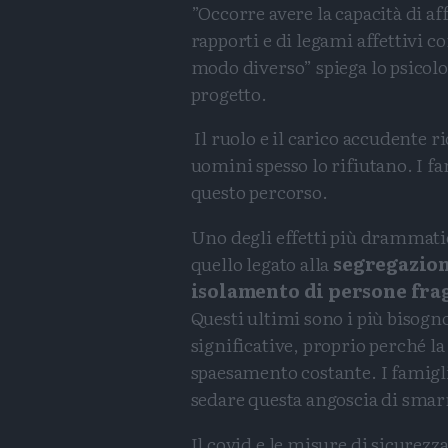
”Occorre avere la capacità di a
rapporti e di legami affettivi 
modo diverso” spiega lo psicol
progetto.
Il ruolo e il carico accudente 
uomini spesso lo rifiutano. I f
questo percorso.
Uno degli effetti più drammatic
quello legato alla
segregazione
isolamento di persone fra
Questi ultimi sono i più bisogn
significative, proprio perché la
spaesamento costante. I famiglia
sedare questa angoscia di sma
Il covid e le misure di sicurez