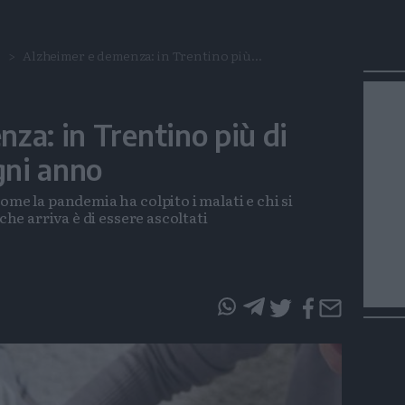
o
Alzheimer e demenza: in Trentino più...
za: in Trentino più di
gni anno
ome la pandemia ha colpito i malati e chi si
 che arriva è di essere ascoltati
questo
questo
articolo
articolo
su
su
Whatsapp
Telegram