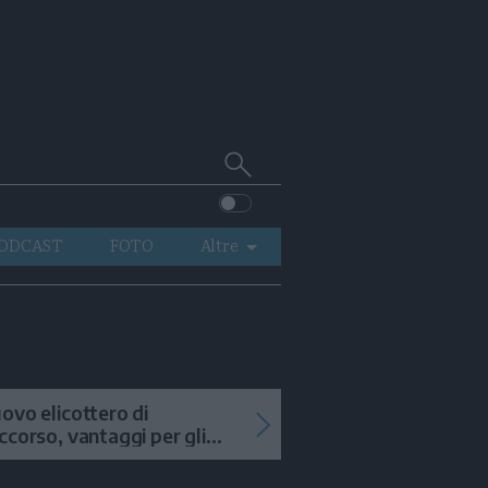
Cerca
su
Trentino
ODCAST
FOTO
Altre
VIDEO
GENERAZIONI
ITALIA-MONDO
ovo elicottero di
ccorso, vantaggi per gli
terventi in alta quota