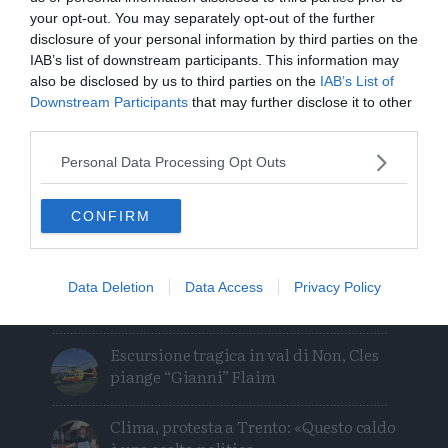
Condividi
Condividi
Twitter
Condividi
Mail
your opt-out. You may separately opt-out of the further
questo
questo
Tags
disclosure of your personal information by third parties on the
Allagamenti
Meteo
articolo
articolo
IAB’s list of downstream participants. This information may
su
su
also be disclosed by us to third parties on the
IAB’s List of
Whatsapp
Telegram
Downstream Participants
that may further disclose it to other
third parties.
Personal Data Processing Opt Outs
I più letti
CONFIRM
Orsi, un chilometro in 15 minuti: «Le
mappe degli avvistamenti possono
Data Deletion
Data Access
Privacy Policy
ingannare»
Escursione tragica in val di Non, Cles
piange “Gianni” Flaim
Clima, protesta a Trento: «Questo caldo
è una scelta politica»