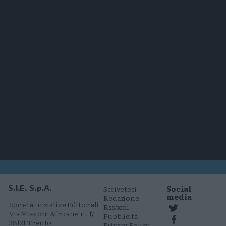
Social
S.I.E. S.p.A.
Scriveteci
media
Redazione
Società Iniziative Editoriali
Rss/xml
Via Missioni Africane n. 17
Pubblicità
38121 Trento
Privacy Policy