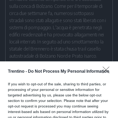
sulla conca di Bolzano. Come per il temporale di
circa due settimane fa, numerosi sottopassi
stradali sono stati allagati e sono stati liberati con i
sistemi di pompaggio. L'acqua è penetrata negli
edifici residenziali e ha provocato allagamenti nei
locali interrati. In seguito ad uno smottamento la
statale del Brennero è stata chiusa tra il casello
autostradale di Bolzano Nord e Prato Isarco.
Trentino -
Do Not Process My Personal Information
Masse d'acqua sono penetrate negli edifici
residenziali e hanno provocato allagamenti nei
If you wish to opt-out of the sale, sharing to third parties, or
locali interrati. I vigili del fuoco professionisti e i
processing of your personal or sensitive information for
targeted advertising by us, please use the below opt-out
volontari di Bolzano, Gries e Aslago sono statik
section to confirm your selection. Please note that after your
impegnati con diversi uomini per diverse ore.
opt-out request is processed you may continue seeing
interest-based ads based on personal information utilized by
us or personal information disclosed to third parties prior to