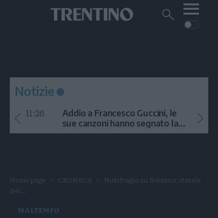
Me
Trentino
Cerca
su
Trentino
Cerca
su
Navigazione
Home
MONTAGNA
Trentino
principale
Facebook
Twitt
I
AMBIENTE
EVENTI
CRONACA
GARDA
CULTURA
PODCAST
Notizie
FOTO
Altre
11:26
Addio a Francesco Guccini, le
VIDEO
sue canzoni hanno segnato la
storia
GENERAZIONI
ITALIA-MONDO
Home page
CRONACA
Nubifragio su Bolzano, statale
del...
MALTEMPO