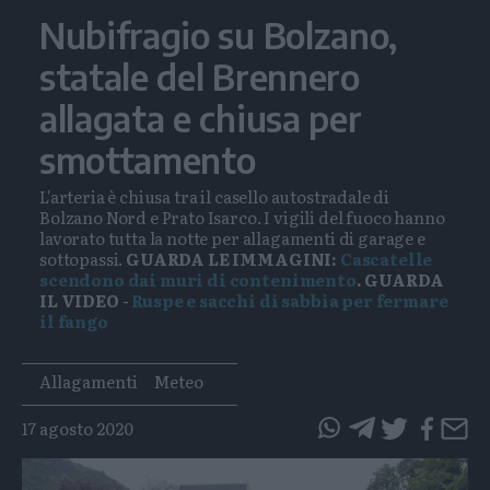
Nubifragio su Bolzano,
statale del Brennero
allagata e chiusa per
smottamento
L'arteria è chiusa tra il casello autostradale di
Bolzano Nord e Prato Isarco. I vigili del fuoco hanno
lavorato tutta la notte per allagamenti di garage e
sottopassi.
GUARDA LE IMMAGINI:
Cascatelle
scendono dai muri di contenimento
. GUARDA
IL VIDEO -
Ruspe e sacchi di sabbia per fermare
il fango
Tags
Allagamenti
Meteo
17 agosto 2020
questo
questo
articolo
articolo