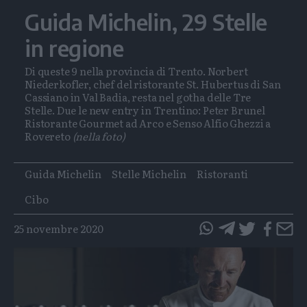
Guida Michelin, 29 Stelle
in regione
Di queste 9 nella provincia di Trento. Norbert
Niederkofler, chef del ristorante St. Hubertus di San
Cassiano in Val Badia, resta nel gotha delle Tre
Stelle. Due le new entry in Trentino: Peter Brunel
Ristorante Gourmet ad Arco e Senso Alfio Ghezzi a
Rovereto
(nella foto)
Tags
Guida Michelin
Stelle Michelin
Ristoranti
Cibo
25 novembre 2020
questo
questo
articolo
articolo
su
su
Whatsapp
Telegram