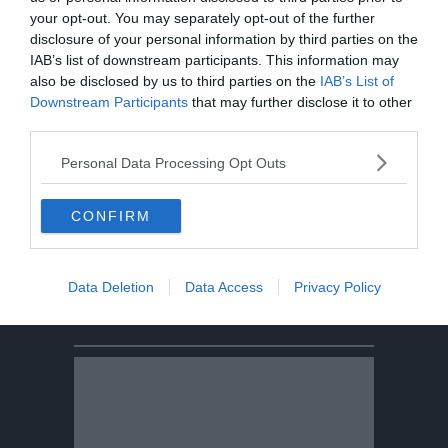
Tragedia in piscina: perde la vita un
your opt-out. You may separately opt-out of the further
ragazzo di Trento
disclosure of your personal information by third parties on the
IAB’s list of downstream participants. This information may
Morto Mattia Maestri: aveva 13 anni, in
also be disclosed by us to third parties on the
IAB’s List of
coma dal 2017 dopo un formaggio
Downstream Participants
that may further disclose it to other
third parties.
contaminato
Personal Data Processing Opt Outs
Sei escursionisti bloccati dal
maltempo: intervento del Soccorso
CONFIRM
Alpino
Data Deletion
Data Access
Privacy Policy