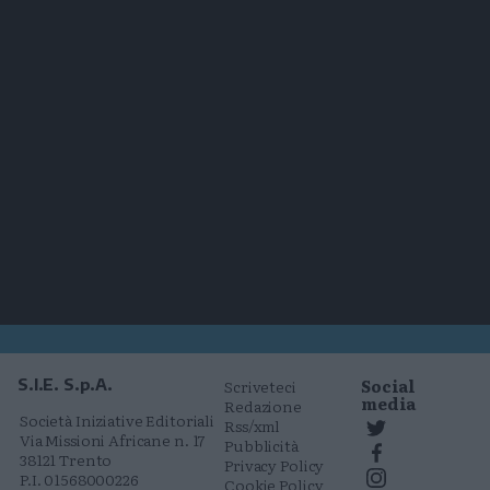
Social
S.I.E. S.p.A.
Scriveteci
media
Redazione
Società Iniziative Editoriali
Rss/xml
Via Missioni Africane n. 17
Pubblicità
38121 Trento
Privacy Policy
P.I. 01568000226
Cookie Policy