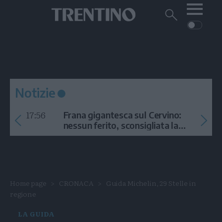
Me
Trentino
Cerca
su
Trentino
Cerca
su
Navigazione
Home
MONTAGNA
Trentino
principale
Facebook
Twitt
I
AMBIENTE
EVENTI
CRONACA
GARDA
CULTURA
PODCAST
Notizie
FOTO
Altre
17:56
Frana gigantesca sul Cervino:
VIDEO
nessun ferito, sconsigliata la
salita
GENERAZIONI
ITALIA-MONDO
Home page
CRONACA
Guida Michelin, 29 Stelle in
regione
LA GUIDA