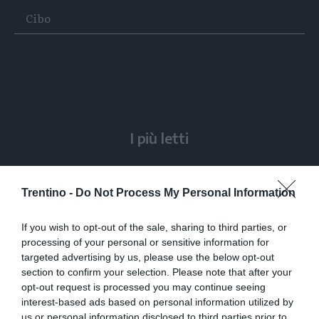
su
su
Cibo
Whatsapp
Telegram
I più letti
L'assalto al lago glaciale del Sorapiss:
un turista ci entra anche col sup
Trentino -
Do Not Process My Personal Information
Solo venerdì un calo delle temperature
If you wish to opt-out of the sale, sharing to third parties, or
ma aumenteranno i temporali
processing of your personal or sensitive information for
targeted advertising by us, please use the below opt-out
section to confirm your selection. Please note that after your
Calceranica, bimbo e papà recuperati
opt-out request is processed you may continue seeing
nel lago a 8 metri di profondità
interest-based ads based on personal information utilized by
us or personal information disclosed to third parties prior to