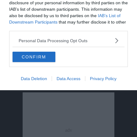
mappe degli avvistamenti possono
disclosure of your personal information by third parties on the
ingannare»
IAB’s list of downstream participants. This information may
also be disclosed by us to third parties on the
IAB’s List of
Escursione tragica in val di Non, Cles
Downstream Participants
that may further disclose it to other
piange “Gianni” Flaim
third parties.
Personal Data Processing Opt Outs
Incidente nel canyon della Val Noana,
ferita un’escursionista
CONFIRM
Data Deletion
Data Access
Privacy Policy