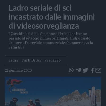
Ladro seriale di sci
incastrato dalle immagini
di videosorveglianza
I Carabinieri della Stazione di Predazzo hanno
passato al setaccio numerosi filmati. Individuato
l'autore e l'esercizio commerciale che smerciava la
refurtiva
Tags
Ladri
Furti Di Sci
Predazzo
21 gennaio 2020
questo
questo
articolo
articolo
su
su
Whatsapp
Telegram