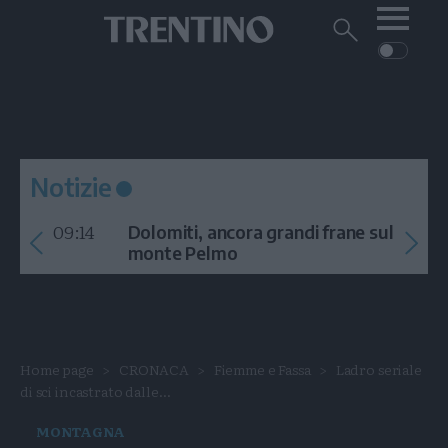
Me
Trentino
Cerca
su
Trentino
Cerca
su
Navigazione
Home
MONTAGNA
Trentino
principale
Facebook
Twitt
I
AMBIENTE
EVENTI
CRONACA
GARDA
CULTURA
PODCAST
Notizie
FOTO
Altre
09:14
Dolomiti, ancora grandi frane sul
VIDEO
monte Pelmo
GENERAZIONI
ITALIA-MONDO
Home page
CRONACA
Fiemme e Fassa
Ladro seriale
di sci incastrato dalle...
MONTAGNA