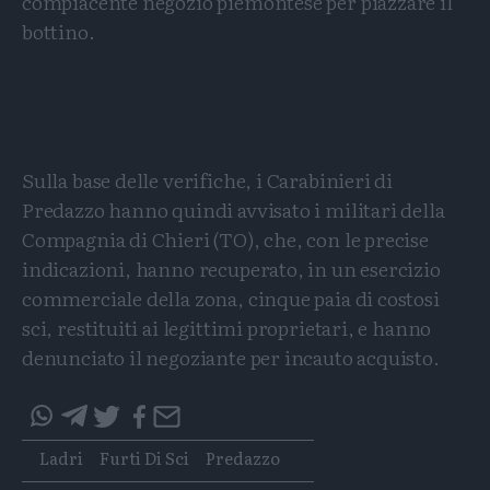
compiacente negozio piemontese per piazzare il
bottino.
Sulla base delle verifiche, i Carabinieri di
Predazzo hanno quindi avvisato i militari della
Compagnia di Chieri (TO), che, con le precise
indicazioni, hanno recuperato, in un esercizio
commerciale della zona, cinque paia di costosi
sci, restituiti ai legittimi proprietari, e hanno
denunciato il negoziante per incauto acquisto.
Condividi
Condividi
Twitter
Condividi
Mail
questo
questo
Tags
Ladri
Furti Di Sci
Predazzo
articolo
articolo
su
su