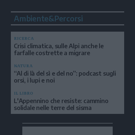
Ambiente&Percorsi
RICERCA
Crisi climatica, sulle Alpi anche le
farfalle costrette a migrare
NATURA
“Al di là del sì e del no”: podcast sugli
orsi, i lupi e noi
IL LIBRO
L'Appennino che resiste: cammino
solidale nelle terre del sisma