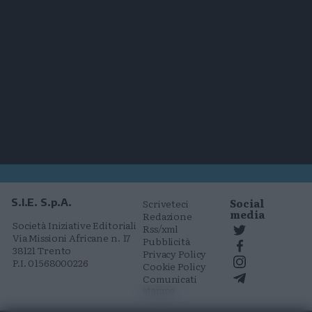
Social
S.I.E. S.p.A.
Scriveteci
media
Redazione
Società Iniziative Editoriali
Rss/xml
Via Missioni Africane n. 17
Pubblicità
38121 Trento
Privacy Policy
P.I. 01568000226
Cookie Policy
Comunicati
stampa