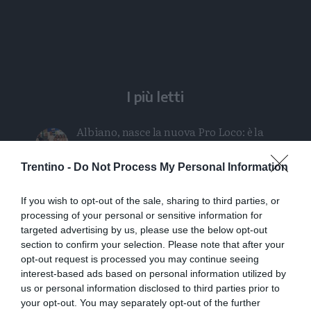
Whatsapp
Telegram
I più letti
Albiano, nasce la nuova Pro Loco: è la
14ª affiliata in Trentino nel 2026
Trentino -
Do Not Process My Personal Information
Intervento sul ghiacciaio della
Presanella: soccorsa una cordata di
If you wish to opt-out of the sale, sharing to third parties, or
quattro persone
processing of your personal or sensitive information for
targeted advertising by us, please use the below opt-out
Stasera a Folgaria il docufilm sul
section to confirm your selection. Please note that after your
opt-out request is processed you may continue seeing
bombardamento di S.Ilario
interest-based ads based on personal information utilized by
us or personal information disclosed to third parties prior to
Orsi, un chilometro in 15 minuti: «Le
your opt-out. You may separately opt-out of the further