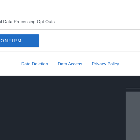
Condividi
Condividi
Twitter
Condividi
Mail
l Data Processing Opt Outs
CONFIRM
Data Deletion
Data Access
Privacy Policy