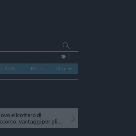
Cerca
su
Trentino
ODCAST
FOTO
Altre
VIDEO
GENERAZIONI
ITALIA-MONDO
ovo elicottero di
ccorso, vantaggi per gli
terventi in alta quota