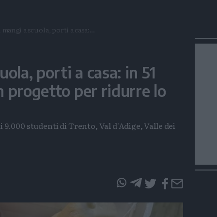
mangi a scuola, porti a casa:...
ola, porti a casa: in 51
 progetto per ridurre lo
i 9.000 studenti di Trento, Val d'Adige, Valle dei
questo
questo
articolo
articolo