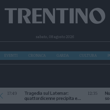
Facebook
Twitter
Instagram
Telegram
RSS
sabato, 08 agosto 2026
EVENTI
CRONACA
GARDA
CULTURA
P
17:49
12:35
Tragedia sul Latemar:
Nu
quattordicenne precipita e
so
muore
in