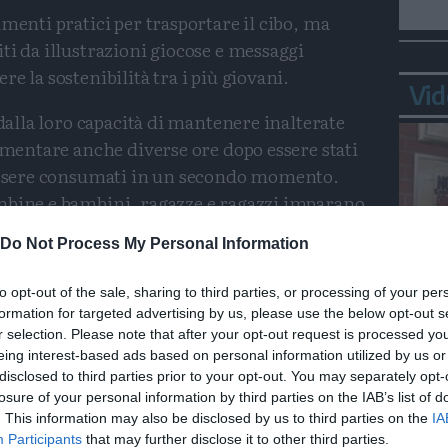
menti pratici per trasportare il cibo, ma
ti da illustrazioni giocose e messaggi
e la sostenibilità tra i più giovani.
Vid
 dalla loro capacità di mantenere inalterate
limentare anche diverse ore dopo essere stati
 essere consumati in un secondo momento.
mbine e bambini, ragazze e ragazzi imparano
za di un approccio responsabile al consumo,
Do Not Process My Personal Information
riduzione dello spreco alimentare.
to opt-out of the sale, sharing to third parties, or processing of your per
iami" rappresenta un esempio concreto di
formation for targeted advertising by us, please use the below opt-out s
Bepp
 mitigare il problema dello spreco alimentare.
r selection. Please note that after your opt-out request is processed y
sta
no che l'educazione al rispetto delle risorse e
eing interest-based ads based on personal information utilized by us or
disclosed to third parties prior to your opt-out. You may separately opt-
 sin dalla più tenera età, promuovendo una
losure of your personal information by third parties on the IAB’s list of
consapevolezza ambientale.
. This information may also be disclosed by us to third parties on the
IA
Participants
that may further disclose it to other third parties.