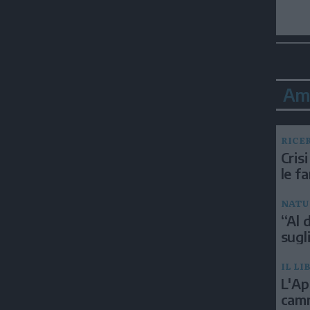
Am
RICE
Crisi
le f
NATU
“Al d
sugli
IL LI
L'Ap
camm