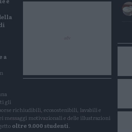
ie e
della
di
e a
un
una
i gli
borse richiudibili, ecosostenibili, lavabili e
ei messaggi motivazionali e delle illustrazioni
getto
oltre 9.000 studenti
.