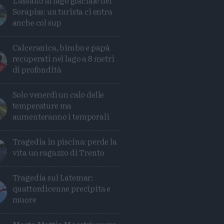
L'assalto al lago glaciale del
Sorapiss: un turista ci entra
anche col sup
Calceranica, bimbo e papà
recuperati nel lago a 8 metri
di profondità
Solo venerdì un calo delle
temperature ma
aumenteranno i temporali
Tragedia in piscina: perde la
vita un ragazzo di Trento
Tragedia sul Latemar:
quattordicenne precipita e
muore