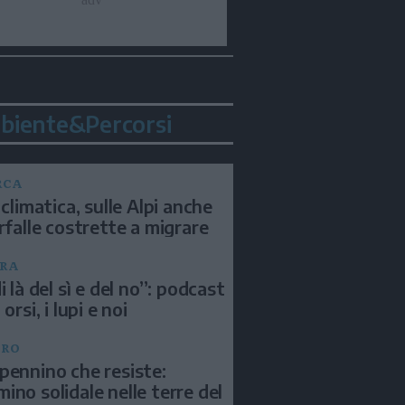
biente&Percorsi
RCA
 climatica, sulle Alpi anche
arfalle costrette a migrare
RA
i là del sì e del no”: podcast
 orsi, i lupi e noi
BRO
pennino che resiste:
ino solidale nelle terre del