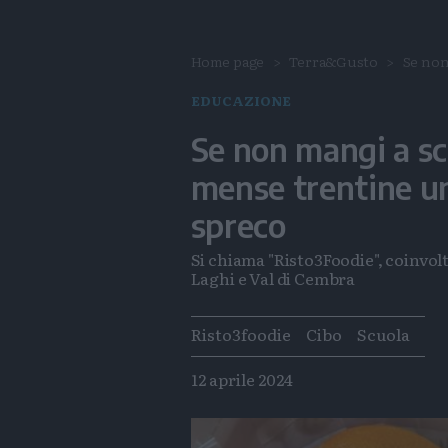
Home page
Terra&Gusto
Se non 
EDUCAZIONE
Se non mangi a scu
mense trentine un
spreco
Si chiama "Risto3Foodie", coinvolt
Laghi e Val di Cembra
Tags
Risto3foodie
Cibo
Scuola
12 aprile 2024