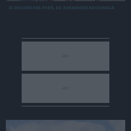
IL DOLORE DEL PAPÀ, EX ASSESSORE REGIONALE
«Era un ragazzo d’oro, impegnato nel
sociale»