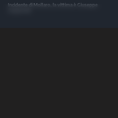
Incidente di Mollaro, la vittima è Giuseppe
Gasperetti
1
2
successivo
Social
S.I.E. S.p.A.
Scriveteci
media
Redazione
Società Iniziative Editoriali
Rss/xml
Via Missioni Africane n. 17
Pubblicità
38121 Trento
Privacy Policy
P.I. 01568000226