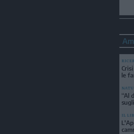
Am
RICE
Crisi
le f
NATU
“Al d
sugli
IL LI
L'Ap
camm