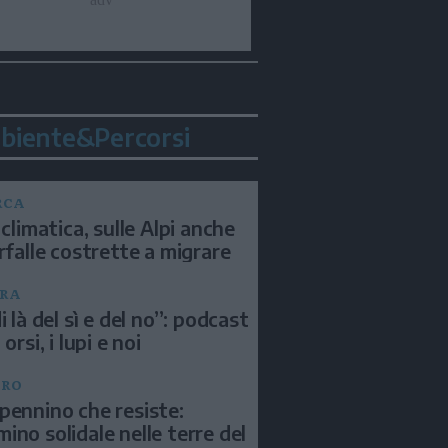
biente&Percorsi
RCA
 climatica, sulle Alpi anche
arfalle costrette a migrare
RA
i là del sì e del no”: podcast
 orsi, i lupi e noi
BRO
pennino che resiste:
ino solidale nelle terre del