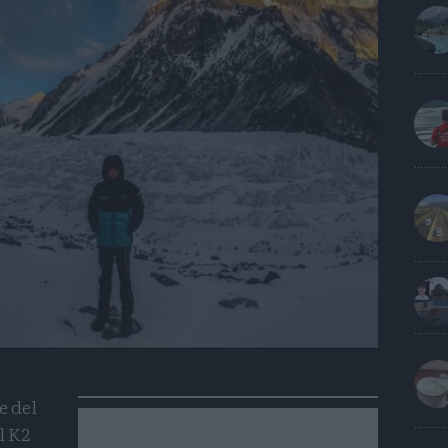
e del
l K2