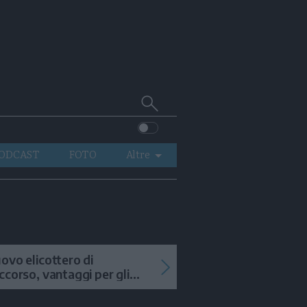
Cerca
su
Trentino
ODCAST
FOTO
Altre
VIDEO
GENERAZIONI
ITALIA-MONDO
ovo elicottero di
ccorso, vantaggi per gli
terventi in alta quota