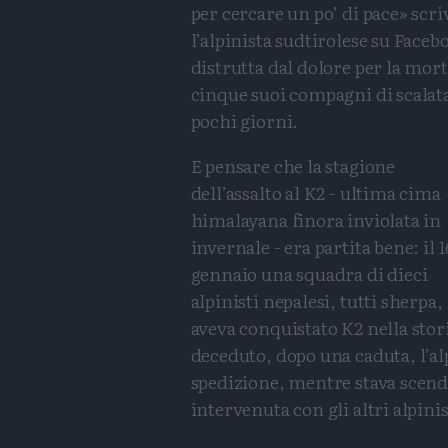
per cercare un po’ di pace» scri
l’alpinista sudtirolese su Faceb
distrutta dal dolore per la mort
cinque suoi compagni di scalat
pochi giorni.
E pensare che la stagione
dell’assalto al K2 - ultima cima
himalayana finora inviolata in
invernale - era partita bene: il 1
gennaio una squadra di dieci
alpinisti nepalesi, tutti sherpa,
aveva conquistato K2 nella stori
deceduto, dopo una caduta, l’al
spedizione, mentre stava scen
intervenuta con gli altri alpini