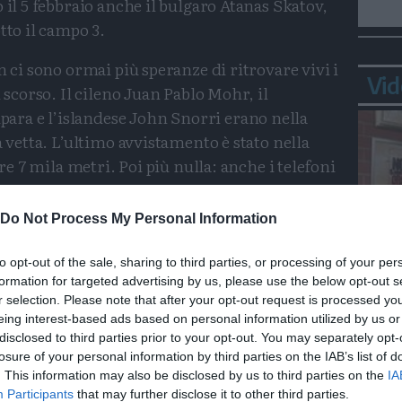
 il 5 febbraio anche il bulgaro Atanas Skatov,
tto il campo 3.
n ci sono ormai più speranze di ritrovare vivi i
Vid
ì scorso. Il cileno Juan Pablo Mohr, il
ra e l’islandese John Snorri erano nella
a vetta. L’ultimo avvistamento è stato nella
tre 7 mila metri. Poi più nulla: anche i telefoni
i da quel momento.
Do Not Process My Personal Information
ompagno di cordata di Tamara Lunger, che
colume al campo base. A lui l’alpinista
to opt-out of the sale, sharing to third parties, or processing of your per
in Italia, ha dedicato ieri un commosso
formation for targeted advertising by us, please use the below opt-out s
Bepp
P! Oggi è il tuo compleanno e il nostro piano
r selection. Please note that after your opt-out request is processed y
sta
eing interest-based ads based on personal information utilized by us or
no qui senza parole, con le lacrime agli occhi
disclosed to third parties prior to your opt-out. You may separately opt-
che le possibilità di rivederti sono vicine
losure of your personal information by third parties on the IAB’s list of
. This information may also be disclosed by us to third parties on the
IA
Participants
that may further disclose it to other third parties.