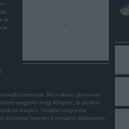
ve
ook,
e di
a in
6
ca salita invernale. Ma lo stesso giorno era
pinista spagnolo Sergi Mingote, di un’altra
dendo al campo 1. Tamara Lunger era
sti del campo base per il recupero della salma.