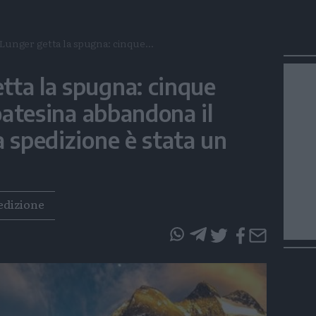
Lunger getta la spugna: cinque...
tta la spugna: cinque
toatesina abbandona il
a spedizione è stata un
edizione
questo
questo
articolo
articolo
su
su
Whatsapp
Telegram