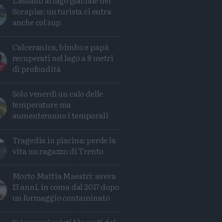
L'assalto al lago glaciale del
Sorapiss: un turista ci entra
anche col sup
Calceranica, bimbo e papà
recuperati nel lago a 8 metri
di profondità
Solo venerdì un calo delle
temperature ma
aumenteranno i temporali
Tragedia in piscina: perde la
vita un ragazzo di Trento
Morto Mattia Maestri: aveva
13 anni, in coma dal 2017 dopo
un formaggio contaminato