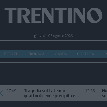
Facebook
Twitter
Instagram
Telegram
RSS
giovedì, 06 agosto 2026
EVENTI
CRONACA
GARDA
CULTURA
P
17:49
12:35
Tragedia sul Latemar:
Nu
quattordicenne precipita e
so
muore
in