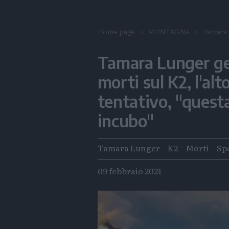
Home page
MONTAGNA
Tamara 
Tamara Lunger ge
morti sul K2, l'al
tentativo, "quest
incubo"
Tags
Tamara Lunger
K2
Morti
Sp
09 febbraio 2021