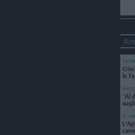
Am
RICE
Crisi
le f
NATU
“Al d
sugli
IL LI
L'Ap
camm