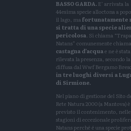
BASSO GARDA.
E’ arrivata la
44esima specie alloctona a popo
il lago, ma
fortunatamente 
si tratta di una specie alie
pericolosa
. Si chiama “Trap
Natans” comunemente chiama
castagna d’acqua
e ne è stata
rilevata la presenza, secondo la
diffusa dal Wwf Bergamo Bresc
in tre luoghi diversi a Lu
di Sirmione.
Nel piano di gestione del Sito d
Rete Natura 2000 (a Mantova) è
previsto il contenimento, nelle
stagioni di eccezionale prolife
Natans perché é una specie prote