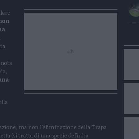
lare
non
na
a
ta
 nota
ia,
gana
ella
razione, ma non l’eliminazione della Trapa
tta (si tratta di una specie definita