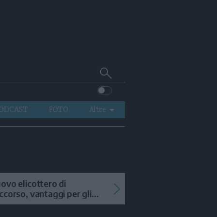
Cerca
su
Trentino
ODCAST
FOTO
Altre
VIDEO
GENERAZIONI
ITALIA-MONDO
ovo elicottero di
ccorso, vantaggi per gli
terventi in alta quota