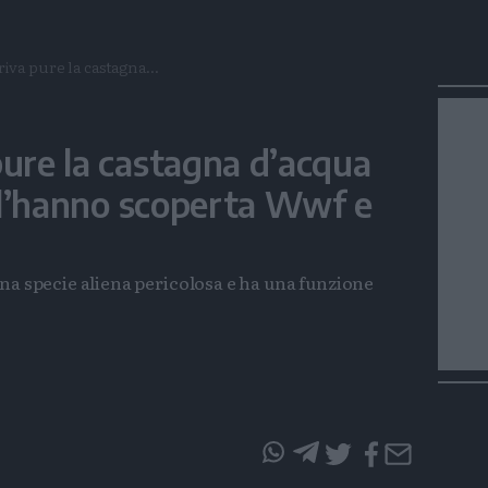
iva pure la castagna...
pure la castagna d’acqua
: l’hanno scoperta Wwf e
na specie aliena pericolosa e ha una funzione
questo
questo