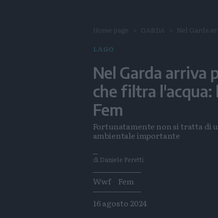
Home page
GARDA
Nel Garda arr
LAGO
Nel Garda arriva 
che filtra l'acqua
Fem
Fortunatamente non si tratta di u
ambientale importante
di Daniele Peretti
Tags
Wwf
Fem
16 agosto 2024