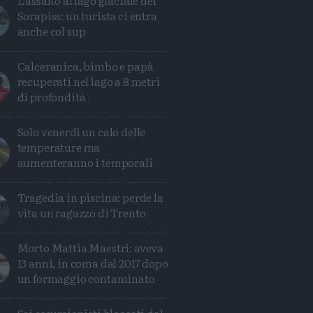
L'assalto al lago glaciale del
Sorapiss: un turista ci entra
anche col sup
Calceranica, bimbo e papà
recuperati nel lago a 8 metri
di profondità
Solo venerdì un calo delle
temperature ma
aumenteranno i temporali
Tragedia in piscina: perde la
vita un ragazzo di Trento
Morto Mattia Maestri: aveva
13 anni, in coma dal 2017 dopo
un formaggio contaminato