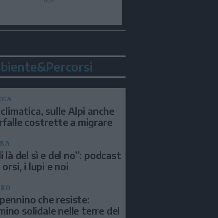
biente&Percorsi
RCA
 climatica, sulle Alpi anche
arfalle costrette a migrare
RA
i là del sì e del no”: podcast
 orsi, i lupi e noi
BRO
pennino che resiste:
ino solidale nelle terre del