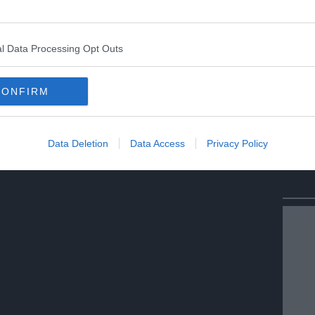
Condividi
Condividi
Twitter
Condividi
Mail
l Data Processing Opt Outs
CONFIRM
Data Deletion
Data Access
Privacy Policy