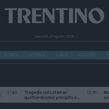
Facebook
Twitter
Instagram
Telegram
RSS
venerdì, 07 agosto 2026
EVENTI
CRONACA
GARDA
CULTURA
P
17:49
12:35
Tragedia sul Latemar:
Nu
quattordicenne precipita e
so
muore
in