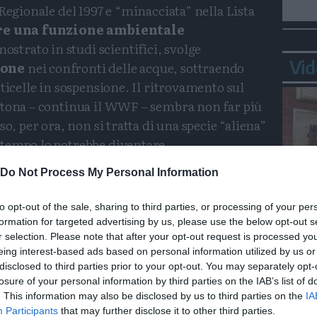
Regionale del 1997 e “minacciata” nella Lista
re una funzione ambientale
strato in studi scientifici, svolge
Vid
ione
nei confronti delle acque, sottraendo
ticelle in sospensione. Il ritrovamento sul
ctona – continua il WWF – sembra non far più
so, per ora, non si tratta di una specie “aliena”
tempo lo potrebbe diventare.
tat, si diffondono. Quando il numero è troppo
Do Not Process My Personal Information
ò degenerare. La sua presenza ci indica sempre
to opt-out of the sale, sharing to third parties, or processing of your per
abitat e della biodiversità si sta modificando
formation for targeted advertising by us, please use the below opt-out s
Bepp
di estinzione le specie autoctone. La
r selection. Please note that after your opt-out request is processed y
sta
qua” è stata fatta dal
WWF Bergamo
eing interest-based ads based on personal information utilized by us or
disclosed to third parties prior to your opt-out. You may separately opt-
con la Fondazione Edmund Mach di
losure of your personal information by third parties on the IAB’s list of
. This information may also be disclosed by us to third parties on the
IA
Participants
that may further disclose it to other third parties.