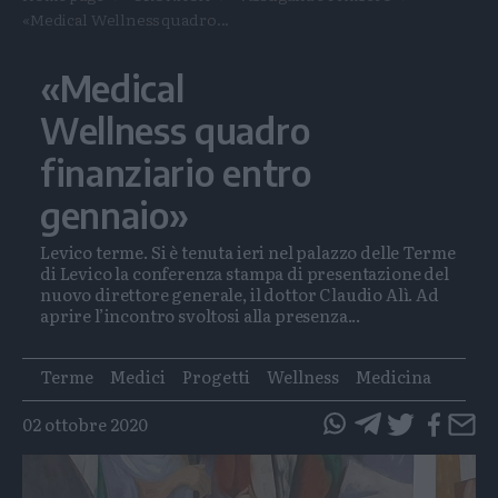
«Medical Wellness quadro...
«Medical
Wellness quadro
finanziario entro
gennaio»
Levico terme. Si è tenuta ieri nel palazzo delle Terme
di Levico la conferenza stampa di presentazione del
nuovo direttore generale, il dottor Claudio Alì. Ad
aprire l’incontro svoltosi alla presenza...
Tags
Terme
Medici
Progetti
Wellness
Medicina
02 ottobre 2020
questo
questo
articolo
articolo
su
su