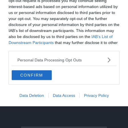
opt-out request is processed you may continue seeing
nel lago a 8 metri di profondità
interest-based ads based on personal information utilized by
us or personal information disclosed to third parties prior to
Solo venerdì un calo delle temperature
your opt-out. You may separately opt-out of the further
ma aumenteranno i temporali
disclosure of your personal information by third parties on the
IAB’s list of downstream participants. This information may
also be disclosed by us to third parties on the
IAB’s List of
Tragedia in piscina: perde la vita un
Downstream Participants
that may further disclose it to other
ragazzo di Trento
third parties.
Tragedia sul Latemar: quattordicenne
Personal Data Processing Opt Outs
precipita e muore
CONFIRM
Morto Mattia Maestri: aveva 13 anni, in
coma dal 2017 dopo un formaggio
contaminato
Data Deletion
Data Access
Privacy Policy