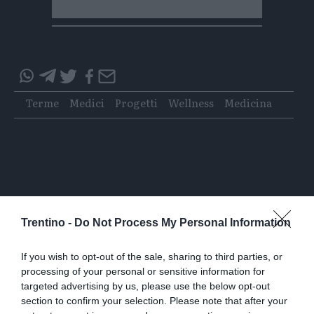
Condividi
Condividi
Twitter
Condividi
Mail
questo
questo
Tags
Terme
Medici
Progetti
Wellness
Medicina
articolo
articolo
su
su
Whatsapp
Telegram
I più letti
Trentino -
Do Not Process My Personal Information
L'assalto al lago glaciale del Sorapiss:
If you wish to opt-out of the sale, sharing to third parties, or
un turista ci entra anche col sup
processing of your personal or sensitive information for
targeted advertising by us, please use the below opt-out
section to confirm your selection. Please note that after your
Calceranica, bimbo e papà recuperati