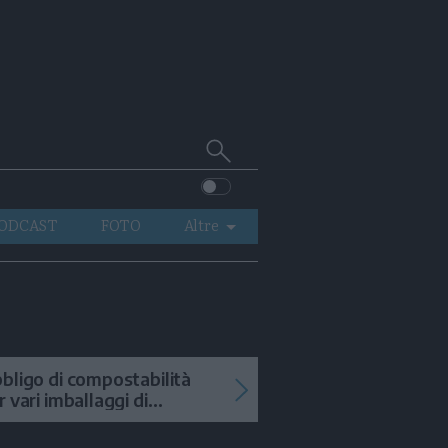
Cerca
su
Trentino
ODCAST
FOTO
Altre
VIDEO
GENERAZIONI
ITALIA-MONDO
bligo di compostabilità
r vari imballaggi di
tofrutta