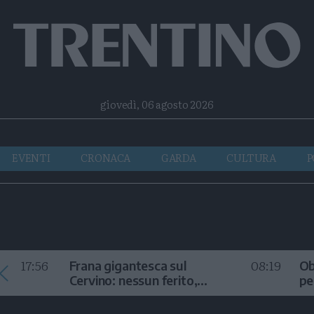
Facebook
Twitter
Instagram
Telegram
RSS
giovedì, 06 agosto 2026
EVENTI
CRONACA
GARDA
CULTURA
P
17:56
08:19
Frana gigantesca sul
Ob
Cervino: nessun ferito,
pe
sconsigliata la salita
or