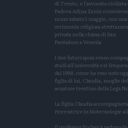
di Trento, e l'avvocato civilista 
Padova Adina Zanin convolera
nozze sabato 1 maggio, con una
cerimonia religiosa strettamen
privata nella chiesa di San
Pantaleon a Venezia
I due futuri sposi erano compag
studi all'università e si freque
dal 1998, come ha reso noto ogg
figlia di lui, Claudia, moglie de
senatore trentino della Lega N
La figlia Claudia accompagnerà i
ricercatrice in biotecnologie al
Il professor Eccher è vedovo da