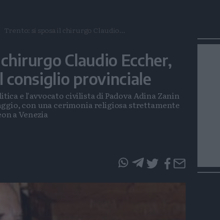
Trento: si sposa il chirurgo Claudio...
l chirurgo Claudio Eccher,
 consiglio provinciale
itica e l'avvocato civilista di Padova Adina Zanin
ggio, con una cerimonia religiosa strettamente
eon a Venezia
questo
questo
articolo
articolo
su
su
Whatsapp
Telegram