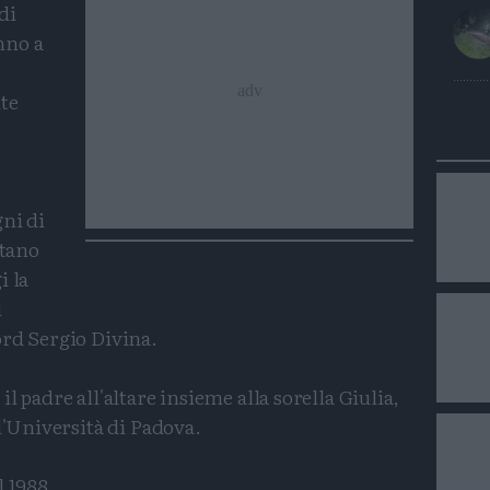
di
nno a
te
ni di
ntano
i la
l
ord Sergio Divina.
l padre all'altare insieme alla sorella Giulia,
l'Università di Padova.
l 1988.