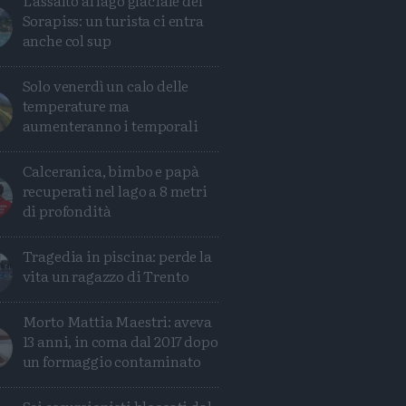
L'assalto al lago glaciale del
Sorapiss: un turista ci entra
anche col sup
Solo venerdì un calo delle
temperature ma
aumenteranno i temporali
Calceranica, bimbo e papà
recuperati nel lago a 8 metri
di profondità
Tragedia in piscina: perde la
vita un ragazzo di Trento
Morto Mattia Maestri: aveva
13 anni, in coma dal 2017 dopo
un formaggio contaminato