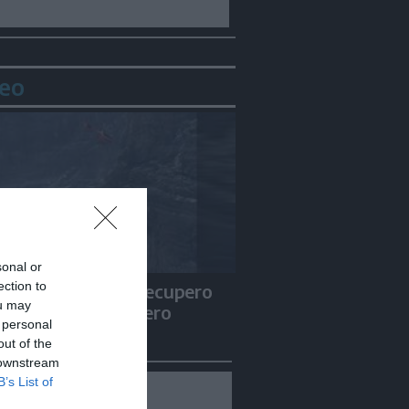
eo
sonal or
ection to
es: spettacolare recupero
ou may
arete con l'elicottero
 personal
out of the
 downstream
B’s List of