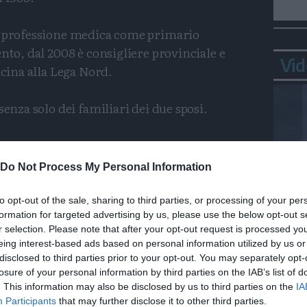
a professione medica come primario
nto, dal 2008 è consigliere provinciale e
Vid
icina alla Lega Nord.
senza solo dei familiari dei due sposi.
Condividi
Condividi
Twitter
Condividi
Mail
Do Not Process My Personal Information
to opt-out of the sale, sharing to third parties, or processing of your per
formation for targeted advertising by us, please use the below opt-out s
Ortl
r selection. Please note that after your opt-out request is processed y
in p
eing interest-based ads based on personal information utilized by us or
disclosed to third parties prior to your opt-out. You may separately opt-
losure of your personal information by third parties on the IAB’s list of
. This information may also be disclosed by us to third parties on the
IA
Participants
that may further disclose it to other third parties.