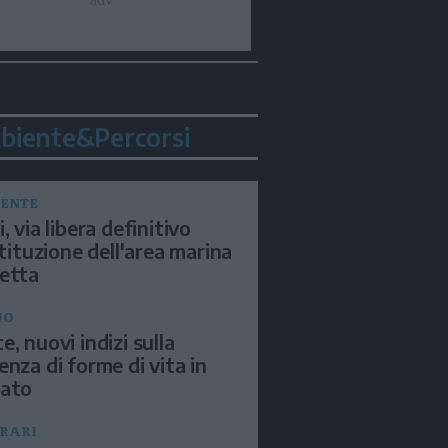
biente&Percorsi
ENTE
, via libera definitivo
istituzione dell'area marina
etta
IO
e, nuovi indizi sulla
enza di forme di vita in
sato
ERARI