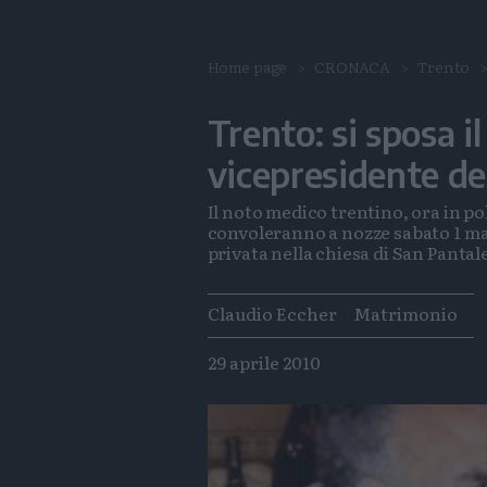
Home page
CRONACA
Trento
Trento: si sposa i
vicepresidente del
Il noto medico trentino, ora in pol
convoleranno a nozze sabato 1 ma
privata nella chiesa di San Pantal
Tags
Claudio Eccher
Matrimonio
29 aprile 2010