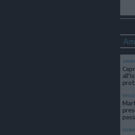
Am
AMBI
Capri
all'
prot
SPAZ
Mart
pres
pas
ITIN