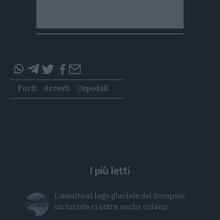
Condividi
Condividi
Twitter
Condividi
Mail
questo
questo
Tags
Furti
Arresti
Ospedali
articolo
articolo
su
su
Whatsapp
Telegram
I più letti
L'assalto al lago glaciale del Sorapiss:
un turista ci entra anche col sup