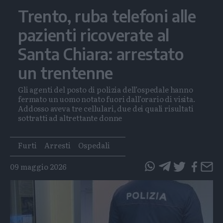
Trento, ruba telefoni alle
pazienti ricoverate al
Santa Chiara: arrestato
un trentenne
Gli agenti del posto di polizia dell’ospedale hanno
fermato un uomo notato fuori dall’orario di visita.
Addosso aveva tre cellulari, due dei quali risultati
sottratti ad altrettante donne
Tags
Furti
Arresti
Ospedali
09 maggio 2026
questo
questo
articolo
articolo
su
su
Whatsapp
Telegram