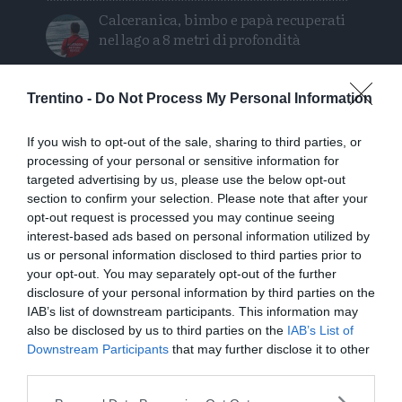
Calceranica, bimbo e papà recuperati
nel lago a 8 metri di profondità
Solo venerdì un calo delle temperature
Trentino -
Do Not Process My Personal Information
ma aumenteranno i temporali
If you wish to opt-out of the sale, sharing to third parties, or
Tragedia in piscina: perde la vita un
processing of your personal or sensitive information for
ragazzo di Trento
targeted advertising by us, please use the below opt-out
section to confirm your selection. Please note that after your
Morto Mattia Maestri: aveva 13 anni, in
opt-out request is processed you may continue seeing
coma dal 2017 dopo un formaggio
interest-based ads based on personal information utilized by
contaminato
us or personal information disclosed to third parties prior to
your opt-out. You may separately opt-out of the further
disclosure of your personal information by third parties on the
Tragedia sul Latemar: quattordicenne
IAB’s list of downstream participants. This information may
precipita e muore
also be disclosed by us to third parties on the
IAB’s List of
Downstream Participants
that may further disclose it to other
third parties.