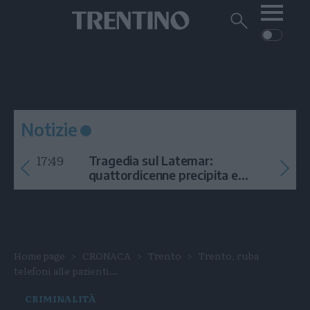
Me
Trentino
Cerca
su
Trentino
Cerca
su
Navigazione
Home
MONTAGNA
Trentino
principale
Facebook
Twitt
I
AMBIENTE
EVENTI
CRONACA
GARDA
CULTURA
PODCAST
Notizie
FOTO
Altre
17:49
Tragedia sul Latemar:
VIDEO
quattordicenne precipita e
muore
GENERAZIONI
ITALIA-MONDO
Home page
CRONACA
Trento
Trento, ruba
telefoni alle pazienti...
CRIMINALITÀ