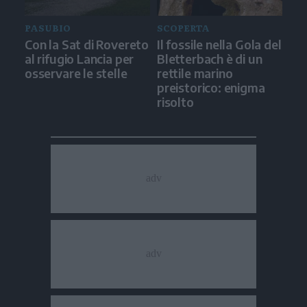
PASUBIO
SCOPERTA
Con la Sat di Rovereto
Il fossile nella Gola del
al rifugio Lancia per
Bletterbach è di un
osservare le stelle
rettile marino
preistorico: enigma
risolto