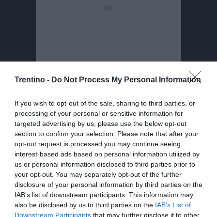
Trentino -
Do Not Process My Personal Information
If you wish to opt-out of the sale, sharing to third parties, or
Condividi
Condividi
Twitter
Condividi
Mail
processing of your personal or sensitive information for
questo
questo
Tags
targeted advertising by us, please use the below opt-out
25 Aprile
Festa Della Liberazione
articolo
articolo
section to confirm your selection. Please note that after your
su
su
opt-out request is processed you may continue seeing
Whatsapp
Telegram
interest-based ads based on personal information utilized by
us or personal information disclosed to third parties prior to
your opt-out. You may separately opt-out of the further
disclosure of your personal information by third parties on the
IAB’s list of downstream participants. This information may
also be disclosed by us to third parties on the
IAB’s List of
I più letti
Downstream Participants
that may further disclose it to other