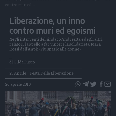
contro muri ed...
Liberazione, un inno
contro muri ed egoismi
Negli interventi del sindaco Andreatta e degli altri
relatori l’appello a far vincere la solidarietà. Mara
Rossi dell’Anpi: «Più spazio alle donne»
di Gilda Fusco
Tags
25 Aprile
Festa Della Liberazione
26 aprile 2016
questo
questo
articolo
articolo
su
su
Whatsapp
Telegram