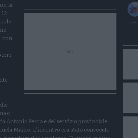
on la
 13
cuole
nno
, non
 ieri
nte
i
alle
na e
ria Antonio Ferro e del servizio provinciale
nuela Maino. L’incontro era stato convocato
 la riapertura delle materne. Quindici pagine