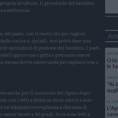
a propria struttura. Il grembiule dei bambini
ta a settimana.
 del pasto, con il cuoco che per ragioni
Am
dalla cucina e, quindi, non potrà dare una
le operazioni di gestione dei bambini. I pasti
RICE
vabili oppure usa e getta e potranno essere
Crisi
la mensa dovrà essere usata per ospitare una o
le f
NATU
“Al d
sugli
uove anche per il momento del riposo dopo
olo con i letti a distanza di un metro e solo
IL LI
re un’adeguata sorveglianza a distanza di
L'Ap
essere lavate a 90 gradi. Se ci sono letti a
camm