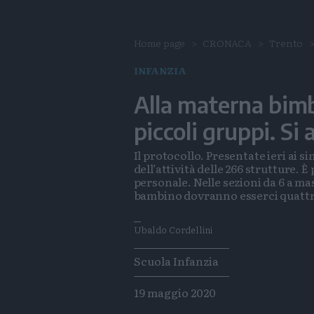
Home page
CRONACA
Trento
INFANZIA
Alla materna bimb
piccoli gruppi. S
Il protocollo. Presentate ieri ai si
dell’attività delle 266 strutture. È
personale. Nelle sezioni da 6 a ma
bambino dovranno esserci quattr
Ubaldo Cordellini
Tags
Scuola Infanzia
19 maggio 2020