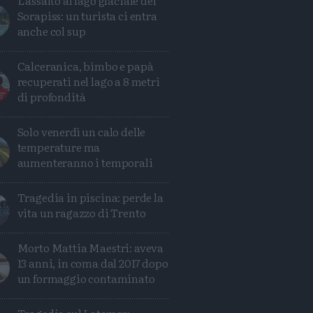
L'assalto al lago glaciale del
Sorapiss: un turista ci entra
anche col sup
Calceranica, bimbo e papà
recuperati nel lago a 8 metri
di profondità
Solo venerdì un calo delle
temperature ma
aumenteranno i temporali
Tragedia in piscina: perde la
vita un ragazzo di Trento
Morto Mattia Maestri: aveva
13 anni, in coma dal 2017 dopo
un formaggio contaminato