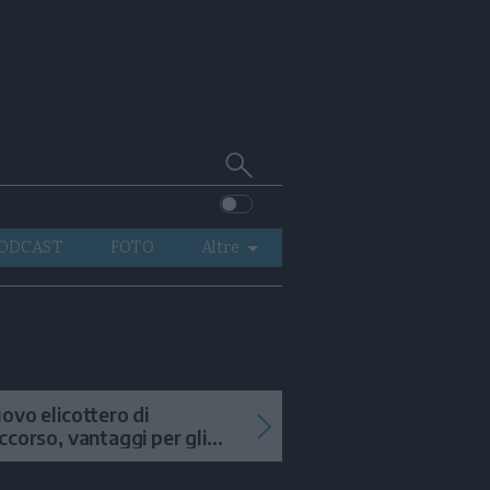
Cerca
su
Trentino
ODCAST
FOTO
Altre
VIDEO
GENERAZIONI
ITALIA-MONDO
ovo elicottero di
ccorso, vantaggi per gli
terventi in alta quota