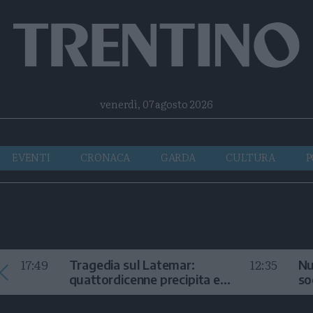
Facebook
Twitter
Instagram
Telegram
RSS
venerdì, 07 agosto 2026
EVENTI
CRONACA
GARDA
CULTURA
P
17:49
12:35
Tragedia sul Latemar:
Nu
quattordicenne precipita e
so
muore
in