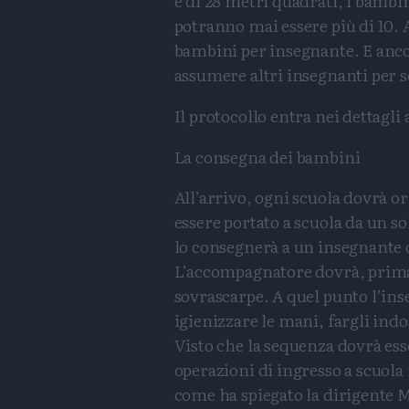
è di 28 metri quadrati, i bamb
potranno mai essere più di 10. 
bambini per insegnante. E anco
assumere altri insegnanti per 
Il protocollo entra nei dettagli 
La consegna dei bambini
All’arrivo, ogni scuola dovrà o
essere portato a scuola da un 
lo consegnerà a un insegnante o
L’accompagnatore dovrà, prima 
sovrascarpe. A quel punto l’ins
igienizzare le mani, fargli ind
Visto che la sequenza dovrà ess
operazioni di ingresso a scuola
come ha spiegato la dirigente M