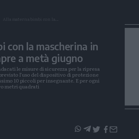
Alla materna bimbi con la...
i con la mascherina in
i apre a metà giugno
ndacati le misure di sicurezza per la ripresa
 previsto l’uso del dispositivo di protezione
ssimo 10 piccoli per insegnante. E per ogni
o metri quadrati
questo
questo