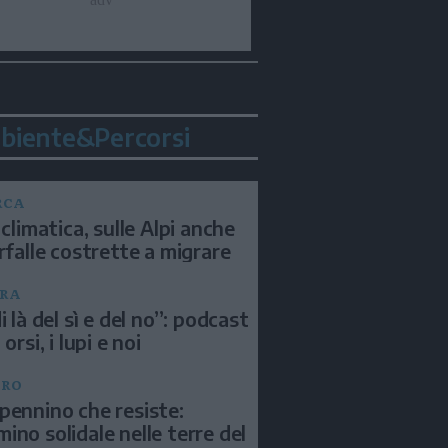
biente&Percorsi
RCA
 climatica, sulle Alpi anche
arfalle costrette a migrare
RA
i là del sì e del no”: podcast
 orsi, i lupi e noi
BRO
pennino che resiste:
ino solidale nelle terre del