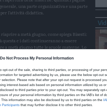
 generale, una parte organizzativa e una parte
per l’attività didattica.
Vid
i riaprire a metà giugno, come spiega Bisesti:
à questa e i dati continueranno a essere
re a metà giugno tutte le scuole materne. Lo
nidi, anche se per quella fascia di età il
Do Not Process My Personal Information
ltimato». L’assessore spiega anche che si
ra di molte scuole materne. Il calendario
to opt-out of the sale, sharing to third parties, or processing of your per
entre a luglio dovrebbero restare aperte solo
formation for targeted advertising by us, please use the below opt-out s
Bepp
tiche: «Ma quest’anno cercheremo di tenere
r selection. Please note that after your opt-out request is processed y
sta
he a luglio ovunque».
eing interest-based ads based on personal information utilized by us or
disclosed to third parties prior to your opt-out. You may separately opt-
losure of your personal information by third parties on the IAB’s list of
. This information may also be disclosed by us to third parties on the
IA
Participants
that may further disclose it to other third parties.
nde portare il protocollo in giunta provinciale