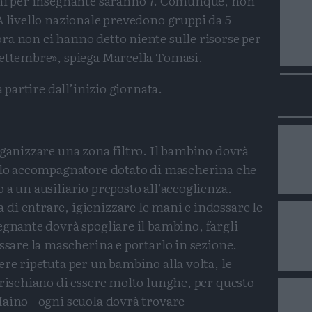
ini per insegnante saranno 7. Comunque, non
A livello nazionale prevedono gruppi da 5
ra non ci hanno detto niente sulle risorse per
settembre», spiega Marcella Tomasi.
a partire dall’inizio giornata.
rganizzare una zona filtro. Il bambino dovrà
solo accompagnatore dotato di mascherina che
 a un ausiliario preposto all’accoglienza.
di entrare, igienizzare le mani e indossare le
egnante dovrà spogliare il bambino, fargli
ossare la mascherina e portarlo in sezione.
ere ripetuta per un bambino alla volta, le
 rischiano di essere molto lunghe, per questo -
aino - ogni scuola dovrà trovare