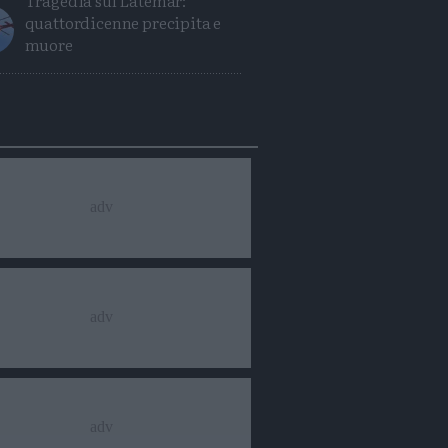
Tragedia sul Latemar:
quattordicenne precipita e
muore