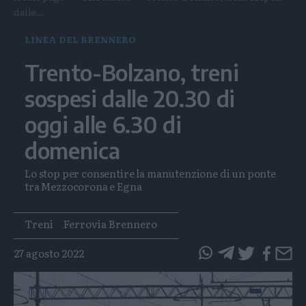
dalle...
LINEA DEL BRENNERO
Trento-Bolzano, treni
sospesi dalle 20.30 di
oggi alle 6.30 di
domenica
Lo stop per consentire la manutenzione di un ponte
tra Mezzocorona e Egna
Tags
Treni
Ferrovia Brennero
27 agosto 2022
questo
questo
articolo
articolo
su
su