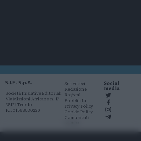
Social
S.I.E. S.p.A.
Scriveteci
media
Redazione
Società Iniziative Editoriali
Rss/xml
Via Missioni Africane n. 17
Pubblicità
38121 Trento
Privacy Policy
P.I. 01568000226
Cookie Policy
Comunicati
stampa