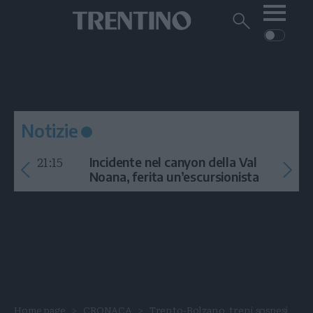
Me
Trentino
Cerca
su
Trentino
Cerca
su
Navigazione
Home
MONTAGNA
Trentino
principale
Facebook
Twitt
I
AMBIENTE
EVENTI
CRONACA
GARDA
CULTURA
PODCAST
Notizie
FOTO
Altre
21:15
Incidente nel canyon della Val
VIDEO
Noana, ferita un’escursionista
GENERAZIONI
ITALIA-MONDO
Home page
CRONACA
Trento-Bolzano, treni sospesi