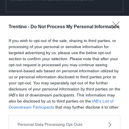
Trentino -
Do Not Process My Personal Information
Condividi
Condividi
Twitter
Condividi
Mail
If you wish to opt-out of the sale, sharing to third parties, or
questo
questo
Tags
processing of your personal or sensitive information for
Matteo Salvini
Fiera Klimahouse
articolo
articolo
targeted advertising by us, please use the below opt-out
su
su
section to confirm your selection. Please note that after your
Whatsapp
Telegram
opt-out request is processed you may continue seeing
interest-based ads based on personal information utilized by
us or personal information disclosed to third parties prior to
your opt-out. You may separately opt-out of the further
disclosure of your personal information by third parties on the
I più letti
IAB’s list of downstream participants. This information may
also be disclosed by us to third parties on the
IAB’s List of
Downstream Participants
that may further disclose it to other
Escursione tragica in val di Non, Cles
third parties.
piange “Gianni” Flaim
Personal Data Processing Opt Outs