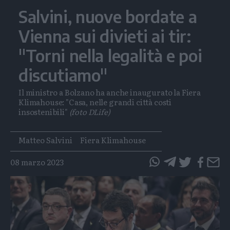
Salvini, nuove bordate a
Vienna sui divieti ai tir:
"Torni nella legalità e poi
discutiamo"
Il ministro a Bolzano ha anche inaugurato la Fiera
Klimahouse: "Casa, nelle grandi città costi
insostenibili"
(foto DLife)
Tags
Matteo Salvini
Fiera Klimahouse
08 marzo 2023
questo
questo
articolo
articolo
su
su
Whatsapp
Telegram