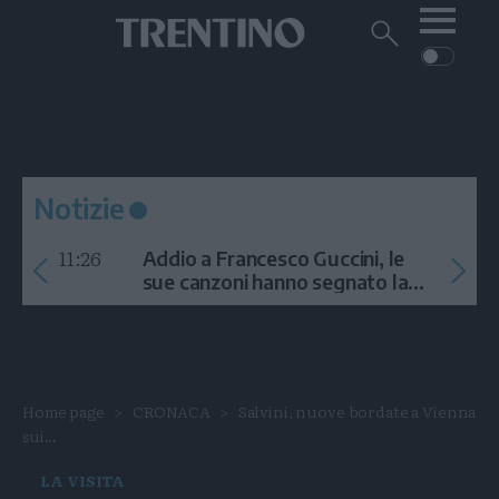
Me
Trentino
Cerca
su
Trentino
Cerca
su
Navigazione
Home
MONTAGNA
Trentino
principale
Facebook
Twitt
I
AMBIENTE
EVENTI
CRONACA
GARDA
CULTURA
PODCAST
Notizie
FOTO
Altre
11:26
Addio a Francesco Guccini, le
VIDEO
sue canzoni hanno segnato la
storia
GENERAZIONI
ITALIA-MONDO
Home page
CRONACA
Salvini, nuove bordate a Vienna
sui...
LA VISITA