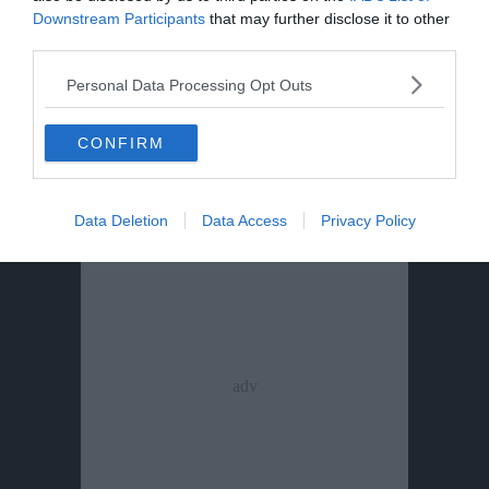
contaminato
Downstream Participants
that may further disclose it to other
third parties.
Sei escursionisti bloccati dal
maltempo: intervento del Soccorso
Personal Data Processing Opt Outs
Alpino
CONFIRM
Data Deletion
Data Access
Privacy Policy