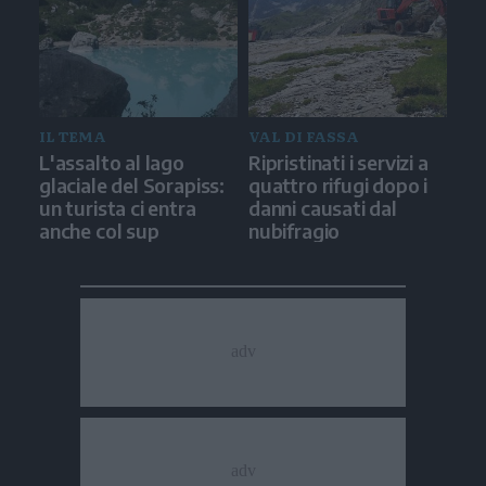
IL TEMA
VAL DI FASSA
L'assalto al lago
Ripristinati i servizi a
glaciale del Sorapiss:
quattro rifugi dopo i
un turista ci entra
danni causati dal
anche col sup
nubifragio