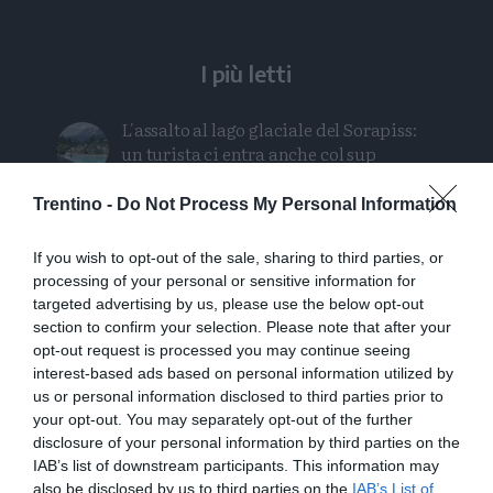
I più letti
L'assalto al lago glaciale del Sorapiss:
un turista ci entra anche col sup
Calceranica, bimbo e papà recuperati
Trentino -
Do Not Process My Personal Information
nel lago a 8 metri di profondità
If you wish to opt-out of the sale, sharing to third parties, or
processing of your personal or sensitive information for
Solo venerdì un calo delle temperature
targeted advertising by us, please use the below opt-out
ma aumenteranno i temporali
section to confirm your selection. Please note that after your
opt-out request is processed you may continue seeing
Tragedia in piscina: perde la vita un
interest-based ads based on personal information utilized by
ragazzo di Trento
us or personal information disclosed to third parties prior to
your opt-out. You may separately opt-out of the further
Morto Mattia Maestri: aveva 13 anni, in
disclosure of your personal information by third parties on the
coma dal 2017 dopo un formaggio
IAB’s list of downstream participants. This information may
also be disclosed by us to third parties on the
IAB’s List of