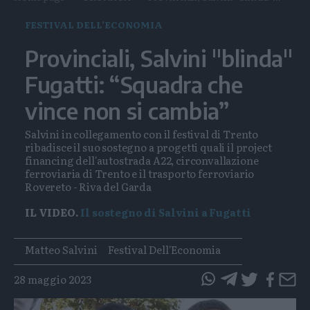
FESTIVAL DELL’ECONOMIA
Provinciali, Salvini "blinda"
Fugatti: “Squadra che
vince non si cambia”
Salvini in collegamento con il festival di Trento
ribadisce il suo sostegno a progetti quali il project
financing dell'autostrada A22, circonvallazione
ferroviaria di Trento e il trasporto ferroviario
Rovereto - Riva del Garda
IL VIDEO.
Il sostegno di Salvini a Fugatti
Tags
Matteo Salvini
Festival Dell'Economia
28 maggio 2023
questo
questo