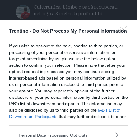
Calceranica, bimbo e papà recuperati
nel lago a 8 metri di profondità
Solo venerdì un calo delle temperature
Trentino -
Do Not Process My Personal Information
ma aumenteranno i temporali
If you wish to opt-out of the sale, sharing to third parties, or
Tragedia in piscina: perde la vita un
processing of your personal or sensitive information for
ragazzo di Trento
targeted advertising by us, please use the below opt-out
section to confirm your selection. Please note that after your
Morto Mattia Maestri: aveva 13 anni, in
opt-out request is processed you may continue seeing
coma dal 2017 dopo un formaggio
interest-based ads based on personal information utilized by
us or personal information disclosed to third parties prior to
contaminato
your opt-out. You may separately opt-out of the further
disclosure of your personal information by third parties on the
Sei escursionisti bloccati dal
IAB’s list of downstream participants. This information may
maltempo: intervento del Soccorso
also be disclosed by us to third parties on the
IAB’s List of
Alpino
Downstream Participants
that may further disclose it to other
third parties.
Personal Data Processing Opt Outs