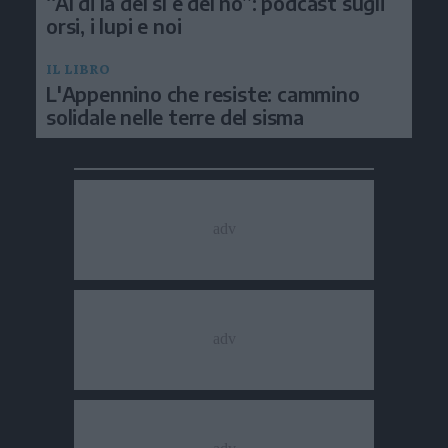
“Al di là del sì e del no”: podcast sugli
orsi, i lupi e noi
IL LIBRO
L'Appennino che resiste: cammino
solidale nelle terre del sisma