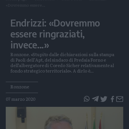
«Dovremmo essere...
Endrizzi: «Dovremmo
essere ringraziati,
invece...»
Ronzone. «Stupito dalle dichiarazioni sulla stampa
di Paoli dell’Apt, del sindaco di Predaia Forno e
dell’albergatore di Coredo Sicher relativamente al
fondo strategico territoriale». A dirlo è...
Tags
Ronzone
07 marzo 2020
questo
questo
articolo
articolo
su
su
Whatsapp
Telegram