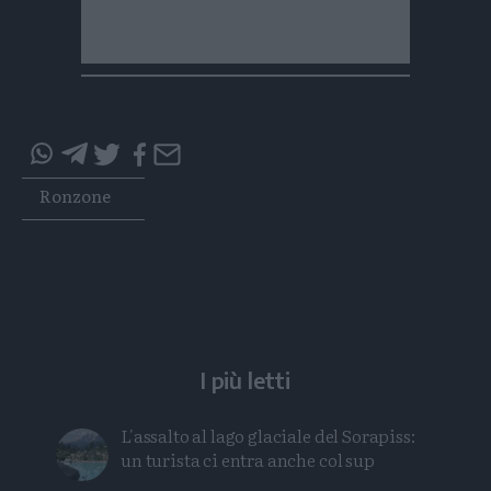
Condividi
Condividi
Twitter
Condividi
Mail
questo
questo
Tags
Ronzone
articolo
articolo
su
su
Whatsapp
Telegram
I più letti
L'assalto al lago glaciale del Sorapiss:
un turista ci entra anche col sup