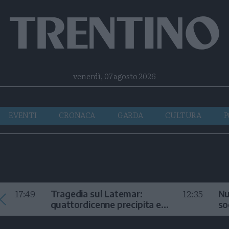
Facebook
Twitter
Instagram
Telegram
RSS
venerdì, 07 agosto 2026
EVENTI
CRONACA
GARDA
CULTURA
P
17:49
12:35
Tragedia sul Latemar:
Nu
quattordicenne precipita e
so
muore
in