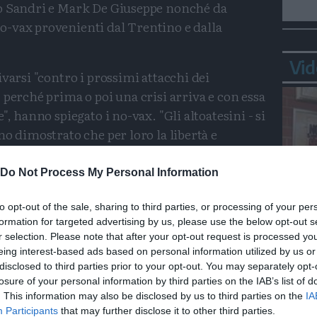
ro Sandri e Mark De Giuseppe nonché da
-vax provenienti dal Trentino e dalla
Vid
varsi "contro i prossimi attacchi dei
 perché prima o poi una crisi arriva e con essa
", hanno spiegato i no-vax. "Gli altoatesini - si
no dimostrato che per loro la libertà e
arole prive di significato. Così, anche
a hanno fatto sentire la loro voce contro la
Do Not Process My Personal Information
rielaborazione di quanto è successo nel
to opt-out of the sale, sharing to third parties, or processing of your per
elaborazione del passato, occorre fare i primi
formation for targeted advertising by us, please use the below opt-out s
Bepp
ci che sono ancora al potere". Secondo i no vax
r selection. Please note that after your opt-out request is processed y
sta
ano che gli altoatesini dopo 'la messa in scena
eing interest-based ads based on personal information utilized by us or
iù critici nei confronti dei vaccini e del
disclosed to third parties prior to your opt-out. You may separately opt-
losure of your personal information by third parties on the IAB’s list of
 bisogna fare i prossimi passi e unirsi per
. This information may also be disclosed by us to third parties on the
IA
arsi", è stato detto.
Participants
that may further disclose it to other third parties.