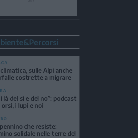
biente&Percorsi
RCA
 climatica, sulle Alpi anche
arfalle costrette a migrare
RA
i là del sì e del no”: podcast
 orsi, i lupi e noi
BRO
pennino che resiste:
ino solidale nelle terre del