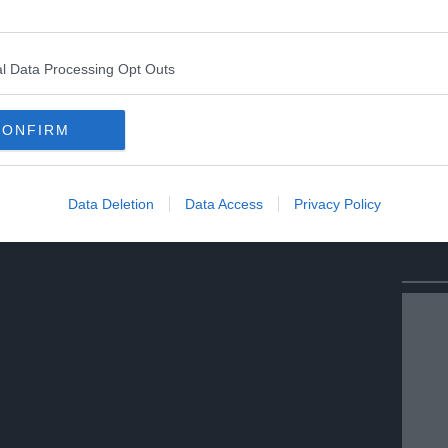
Condividi
Condividi
Twitter
Condividi
Mail
l Data Processing Opt Outs
 No Vax
CONFIRM
Data Deletion
Data Access
Privacy Policy