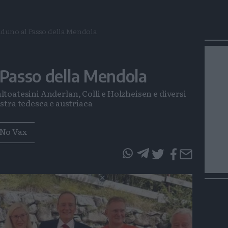
aduno al Passo della Mendola
 Passo della Mendola
altoatesini Anderlan, Colli e Holzheisen e diversi
stra tedesca e austriaca
 No Vax
questo
questo
articolo
articolo
su
su
Whatsapp
Telegram