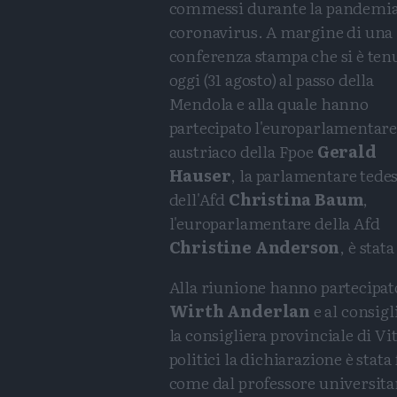
commessi durante la pandemia
coronavirus. A margine di una
conferenza stampa che si è ten
oggi (31 agosto) al passo della
Mendola e alla quale hanno
partecipato l'europarlamentar
austriaco della Fpoe
Gerald
Hauser
, la parlamentare tede
dell'Afd
Christina Baum
,
l'europarlamentare della Afd
Christine Anderson
, è stat
Alla riunione hanno partecipat
Wirth Anderlan
e al consig
la consigliera provinciale di Vi
politici la dichiarazione è stat
come dal professore universitar