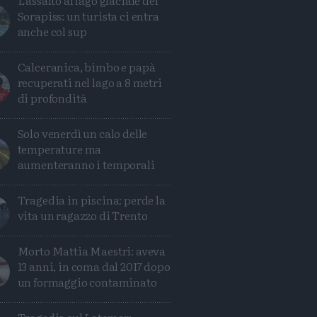
L'assalto al lago glaciale del
Sorapiss: un turista ci entra
anche col sup
Calceranica, bimbo e papà
recuperati nel lago a 8 metri
di profondità
Solo venerdì un calo delle
temperature ma
aumenteranno i temporali
Tragedia in piscina: perde la
vita un ragazzo di Trento
Morto Mattia Maestri: aveva
13 anni, in coma dal 2017 dopo
un formaggio contaminato