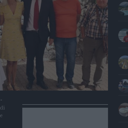
-
 di
he