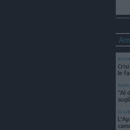
Am
RICE
Crisi
le f
NATU
“Al d
sugli
IL LI
L'Ap
camm