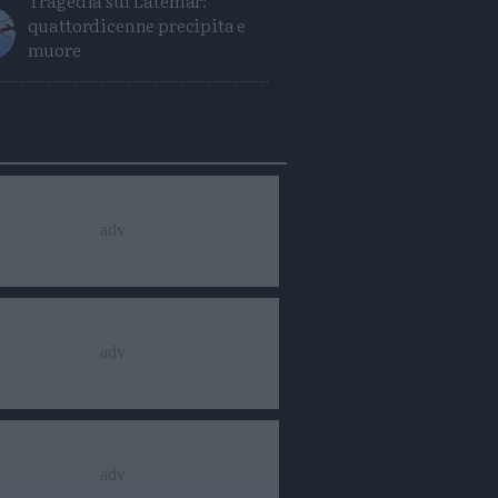
Tragedia sul Latemar:
quattordicenne precipita e
muore