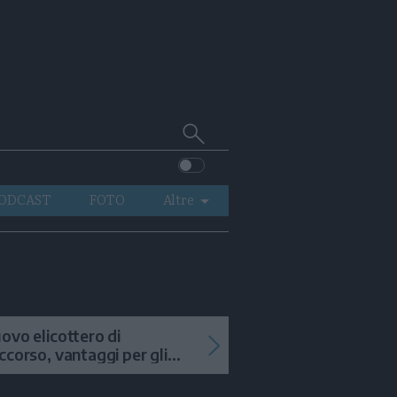
Cerca
su
Trentino
ODCAST
FOTO
Altre
VIDEO
GENERAZIONI
ITALIA-MONDO
ovo elicottero di
ccorso, vantaggi per gli
terventi in alta quota