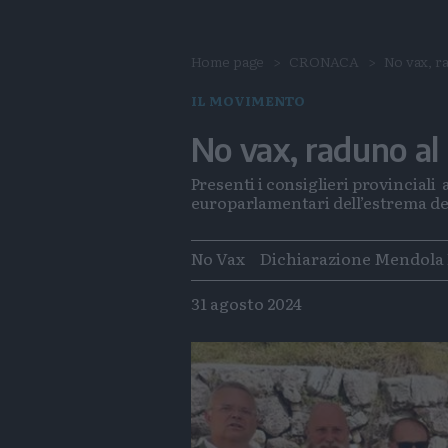
Home page
CRONACA
No vax, r
IL MOVIMENTO
No vax, raduno al
Presenti i consiglieri provinciali 
europarlamentari dell’estrema de
Tags
No Vax
Dichiarazione Mendola
31 agosto 2024