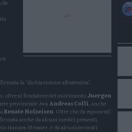
 da
uta
e
sca
a firmata la "dichiarazione altoatesina".
o, oltre al fondatore del movimento
Juergen
liere provinciale Jwa
Andreas Colli
, anche
ta
Renate Holzeisen
. Oltre che da esponenti
a firmata anche da alcuni medici presenti,
io Hannes Strasser, e da alcuni avvocati