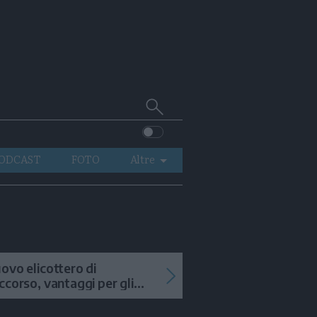
Cerca
su
Trentino
ODCAST
FOTO
Altre
VIDEO
GENERAZIONI
ITALIA-MONDO
ovo elicottero di
ccorso, vantaggi per gli
terventi in alta quota