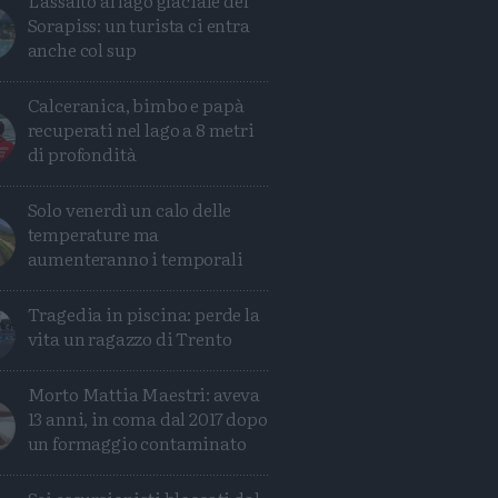
L'assalto al lago glaciale del
Sorapiss: un turista ci entra
anche col sup
Calceranica, bimbo e papà
recuperati nel lago a 8 metri
di profondità
Solo venerdì un calo delle
temperature ma
aumenteranno i temporali
Tragedia in piscina: perde la
vita un ragazzo di Trento
Morto Mattia Maestri: aveva
13 anni, in coma dal 2017 dopo
un formaggio contaminato