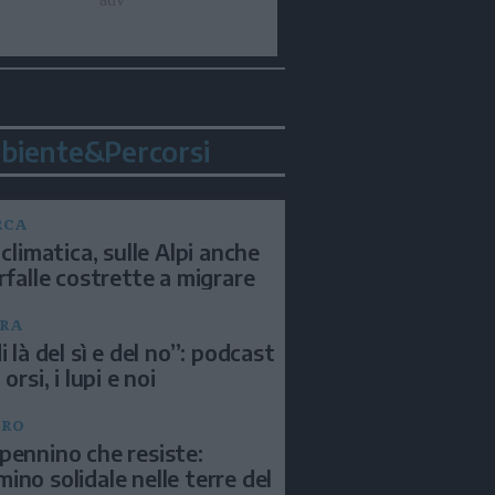
biente&Percorsi
RCA
 climatica, sulle Alpi anche
arfalle costrette a migrare
RA
i là del sì e del no”: podcast
 orsi, i lupi e noi
BRO
pennino che resiste:
ino solidale nelle terre del