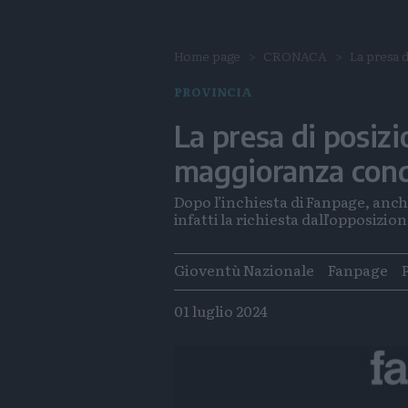
Home page
CRONACA
La presa d
PROVINCIA
La presa di posizi
maggioranza cond
Dopo l’inchiesta di Fanpage, anche 
infatti la richiesta dall’opposizio
Tags
Gioventù Nazionale
Fanpage
01 luglio 2024