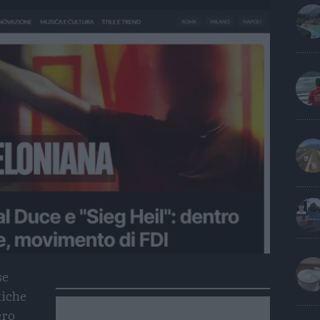
se
tiche
ero