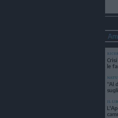
Am
RICE
Crisi
le f
NATU
“Al d
sugli
IL LI
L'Ap
camm