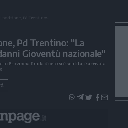
i posizione, Pd Trentino:...
one, Pd Trentino: “La
anni Gioventù nazionale"
in Provincia l’onda d’urto si è sentita, è arrivata
ne
Pd
questo
questo
articolo
articolo
su
su
Whatsapp
Telegram