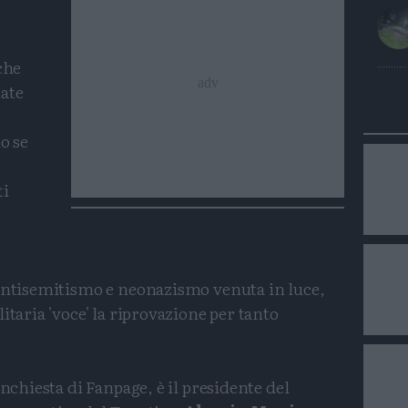
e
che
late
o se
ti
 antisemitismo e neonazismo venuta in luce,
itaria 'voce' la riprovazione per tanto
inchiesta di Fanpage, è il presidente del