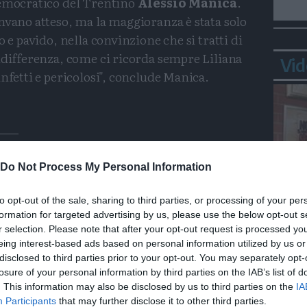
democratico del Trentino
Alessio Manica
.
nvano atteso, ma la maggioranza è stata solo
o e pavido, nella convinzione che si tratti di
ndifferenza, come ci ricorda sempre Liliana
Vid
infetti e pericolosi", conclude Manica.
Condividi
Condividi
Twitter
Condividi
Mail
Pd
Do Not Process My Personal Information
to opt-out of the sale, sharing to third parties, or processing of your per
formation for targeted advertising by us, please use the below opt-out s
Bepp
r selection. Please note that after your opt-out request is processed y
sta
eing interest-based ads based on personal information utilized by us or
disclosed to third parties prior to your opt-out. You may separately opt-
losure of your personal information by third parties on the IAB’s list of
. This information may also be disclosed by us to third parties on the
IA
Participants
that may further disclose it to other third parties.