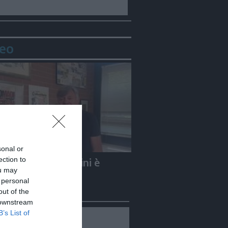
eo
sonal or
ection to
e Carletti: «Guccini è
ou may
to un Nomade»
 personal
out of the
 downstream
B’s List of