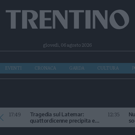
Facebook
Twitter
Instagram
Telegram
RSS
giovedì, 06 agosto 2026
EVENTI
CRONACA
GARDA
CULTURA
P
17:49
12:35
Tragedia sul Latemar:
Nu
quattordicenne precipita e
so
muore
in