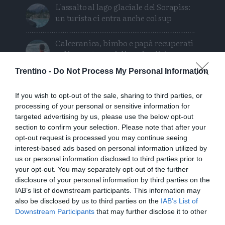
L'assalto al lago glaciale del Sorapiss:
un turista ci entra anche col sup
Calceranica, bimbo e papà recuperati
nel lago a 8 metri di profondità
Trentino -
Do Not Process My Personal Information
Solo venerdì un calo delle temperature
ma aumenteranno i temporali
If you wish to opt-out of the sale, sharing to third parties, or
processing of your personal or sensitive information for
Tragedia in piscina: perde la vita un
targeted advertising by us, please use the below opt-out
ragazzo di Trento
section to confirm your selection. Please note that after your
opt-out request is processed you may continue seeing
interest-based ads based on personal information utilized by
Morto Mattia Maestri: aveva 13 anni, in
us or personal information disclosed to third parties prior to
coma dal 2017 dopo un formaggio
your opt-out. You may separately opt-out of the further
contaminato
disclosure of your personal information by third parties on the
IAB’s list of downstream participants. This information may
Tragedia sul Latemar: quattordicenne
also be disclosed by us to third parties on the
IAB’s List of
precipita e muore
Downstream Participants
that may further disclose it to other
third parties.