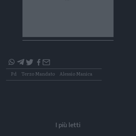
Condividi
Condividi
Twitter
Condividi
Mail
questo
questo
Tags
Pd
Terzo Mandato
Alessio Manica
articolo
articolo
su
su
Whatsapp
Telegram
I più letti