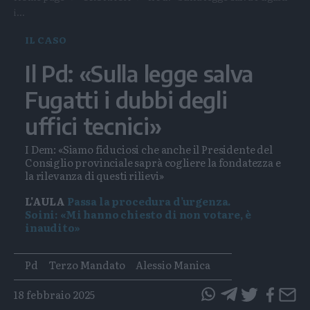
i...
IL CASO
Il Pd: «Sulla legge salva
Fugatti i dubbi degli
uffici tecnici»
I Dem: «Siamo fiduciosi che anche il Presidente del
Consiglio provinciale saprà cogliere la fondatezza e
la rilevanza di questi rilievi»
L'AULA
Passa la procedura d’urgenza.
Soini: «Mi hanno chiesto di non votare, è
inaudito»
Tags
Pd
Terzo Mandato
Alessio Manica
18 febbraio 2025