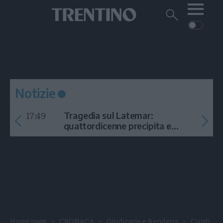
Me
Trentino
Cerca
su
Trentino
Cerca
su
Navigazione
Home
MONTAGNA
Trentino
principale
Facebook
Twitt
I
AMBIENTE
EVENTI
CRONACA
GARDA
CULTURA
PODCAST
Notizie
FOTO
Altre
17:49
Tragedia sul Latemar:
VIDEO
quattordicenne precipita e
muore
GENERAZIONI
ITALIA-MONDO
Home page
CRONACA
Giudicarie e Rendena
Curdi