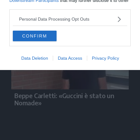
Downstream Participants
that may further disclose it to other
third parties.
Video
Personal Data Processing Opt Outs
CONFIRM
Data Deletion
Data Access
Privacy Policy
Beppe Carletti: «Guccini è stato un
Nomade»