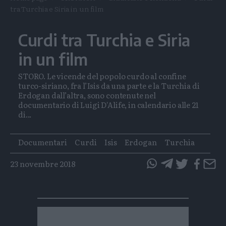
tra Turchia e Siria in un film
Curdi tra Turchia e Siria
in un film
STORO. Le vicende del popolo curdo al confine
turco-siriano, fra l’Isis da una parte e la Turchia di
Erdogan dall’altra, sono contenute nel
documentario di Luigi D'Alife, in calendario alle 21
di...
Tags
Documentari
Curdi
Isis
Erdogan
Turchia
23 novembre 2018
questo
questo
articolo
articolo
su
su
Whatsapp
Telegram