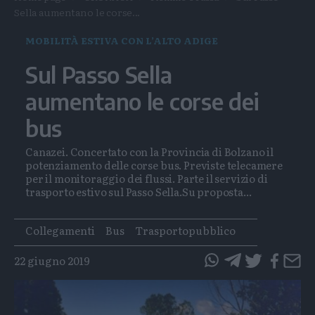
Sella aumentano le corse...
MOBILITÀ ESTIVA CON L’ALTO ADIGE
Sul Passo Sella
aumentano le corse dei
bus
Canazei. Concertato con la Provincia di Bolzano il
potenziamento delle corse bus. Previste telecamere
per il monitoraggio dei flussi. Parte il servizio di
trasporto estivo sul Passo Sella.Su proposta...
Tags
Collegamenti
Bus
Trasportopubblico
22 giugno 2019
questo
questo
articolo
articolo
su
su