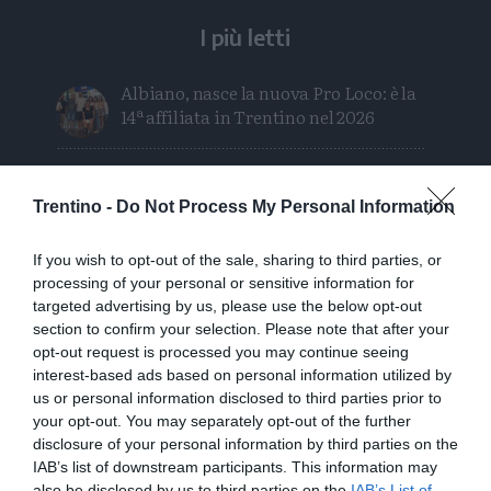
I più letti
Albiano, nasce la nuova Pro Loco: è la
14ª affiliata in Trentino nel 2026
Orsi, un chilometro in 15 minuti: «Le
mappe degli avvistamenti possono
Trentino -
Do Not Process My Personal Information
ingannare»
If you wish to opt-out of the sale, sharing to third parties, or
Stasera a Folgaria il docufilm sul
processing of your personal or sensitive information for
bombardamento di S.Ilario
targeted advertising by us, please use the below opt-out
section to confirm your selection. Please note that after your
Escursione tragica in val di Non, Cles
opt-out request is processed you may continue seeing
piange “Gianni” Flaim
interest-based ads based on personal information utilized by
us or personal information disclosed to third parties prior to
your opt-out. You may separately opt-out of the further
Intervento sul ghiacciaio della
disclosure of your personal information by third parties on the
Presanella: soccorsa una cordata di
IAB’s list of downstream participants. This information may
quattro persone
also be disclosed by us to third parties on the
IAB’s List of