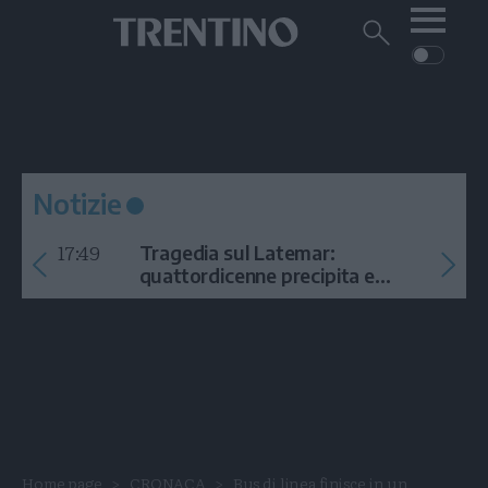
Me
Trentino
Cerca
su
Trentino
Cerca
su
Navigazione
Home
MONTAGNA
Trentino
principale
Facebook
Twitt
I
AMBIENTE
EVENTI
CRONACA
GARDA
CULTURA
PODCAST
Notizie
FOTO
Altre
17:49
Tragedia sul Latemar:
VIDEO
quattordicenne precipita e
muore
GENERAZIONI
ITALIA-MONDO
Home page
CRONACA
Bus di linea finisce in un