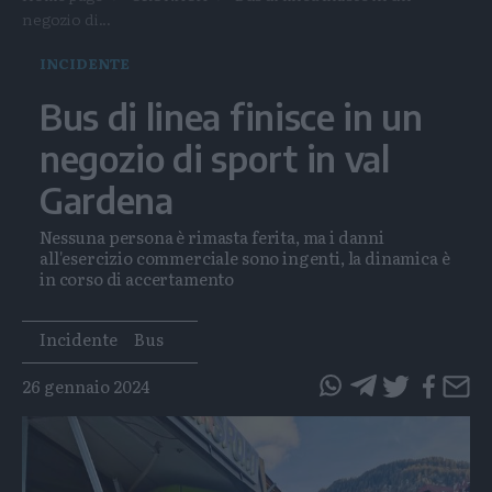
negozio di...
INCIDENTE
Bus di linea finisce in un
negozio di sport in val
Gardena
Nessuna persona è rimasta ferita, ma i danni
all'esercizio commerciale sono ingenti, la dinamica è
in corso di accertamento
Tags
Incidente
Bus
26 gennaio 2024
questo
questo
articolo
articolo
su
su
Whatsapp
Telegram