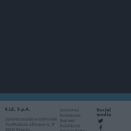
Social
S.I.E. S.p.A.
Scriveteci
media
Redazione
Società Iniziative Editoriali
Rss/xml
Via Missioni Africane n. 17
Pubblicità
38121 Trento
Privacy Policy