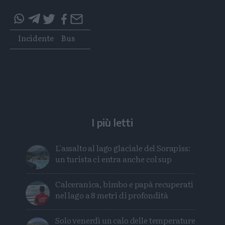
Condividi
Condividi
Twitter
Condividi
Mail
questo
questo
Tags
Incidente
Bus
articolo
articolo
su
su
Whatsapp
Telegram
I più letti
L'assalto al lago glaciale del Sorapiss:
un turista ci entra anche col sup
Calceranica, bimbo e papà recuperati
nel lago a 8 metri di profondità
Solo venerdì un calo delle temperature