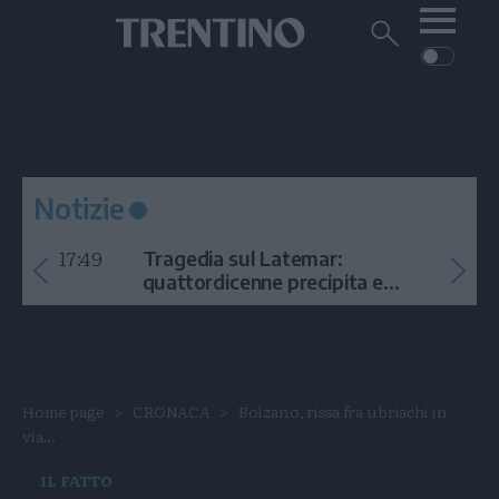
Me
Trentino
Cerca
su
Trentino
Cerca
su
Navigazione
Home
MONTAGNA
Trentino
principale
Facebook
Twitt
I
AMBIENTE
EVENTI
CRONACA
GARDA
CULTURA
PODCAST
Notizie
FOTO
Altre
17:49
Tragedia sul Latemar:
VIDEO
quattordicenne precipita e
muore
GENERAZIONI
ITALIA-MONDO
Home page
CRONACA
Bolzano, rissa fra ubriachi in
via...
IL FATTO