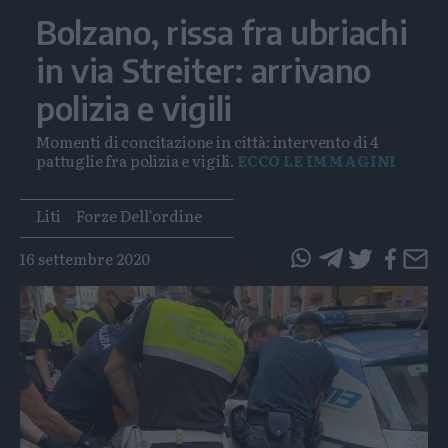
Bolzano, rissa fra ubriachi
in via Streiter: arrivano
polizia e vigili
Momenti di concitazione in città: intervento di 4
pattuglie fra polizia e vigili.
ECCO LE IMMAGINI
Tags
Liti
Forze Dell'ordine
16 settembre 2020
questo
questo
articolo
articolo
su
su
Whatsapp
Telegram