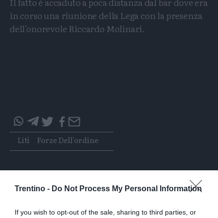
Il fatto è accaduto a poca distanza dal bar dove era
in corso una riunione della Lega con la presenza
dell'onorevole Riccardo Molinari.
Condividi
Condividi
Twitter
Condividi
Mail
questo
questo
Tags
Liti
Forze Dell'ordine
articolo
articolo
su
su
Whatsapp
Telegram
Trentino -
Do Not Process My Personal Information
If you wish to opt-out of the sale, sharing to third parties, or