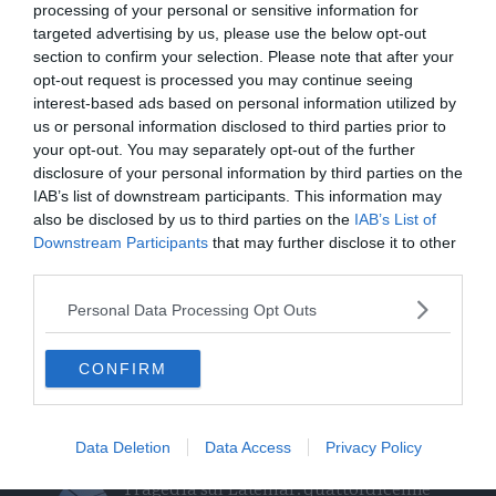
I più letti
processing of your personal or sensitive information for
targeted advertising by us, please use the below opt-out
section to confirm your selection. Please note that after your
L'assalto al lago glaciale del Sorapiss:
opt-out request is processed you may continue seeing
un turista ci entra anche col sup
interest-based ads based on personal information utilized by
us or personal information disclosed to third parties prior to
Calceranica, bimbo e papà recuperati
your opt-out. You may separately opt-out of the further
nel lago a 8 metri di profondità
disclosure of your personal information by third parties on the
IAB’s list of downstream participants. This information may
Solo venerdì un calo delle temperature
also be disclosed by us to third parties on the
IAB’s List of
Downstream Participants
that may further disclose it to other
ma aumenteranno i temporali
third parties.
Tragedia in piscina: perde la vita un
Personal Data Processing Opt Outs
ragazzo di Trento
CONFIRM
Morto Mattia Maestri: aveva 13 anni, in
coma dal 2017 dopo un formaggio
contaminato
Data Deletion
Data Access
Privacy Policy
Tragedia sul Latemar: quattordicenne