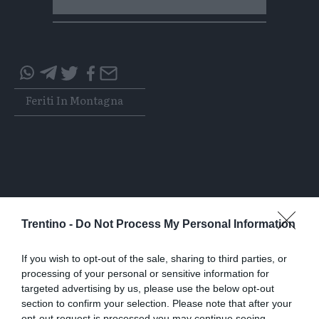
Condividi
Condividi
Twitter
Condividi
Mail
questo
questo
Tags
Feriti In Montagna
articolo
articolo
su
su
Whatsapp
Telegram
I più letti
Trentino -
Do Not Process My Personal Information
L'assalto al lago glaciale del Sorapiss:
If you wish to opt-out of the sale, sharing to third parties, or
un turista ci entra anche col sup
processing of your personal or sensitive information for
targeted advertising by us, please use the below opt-out
section to confirm your selection. Please note that after your
Calceranica, bimbo e papà recuperati
opt-out request is processed you may continue seeing