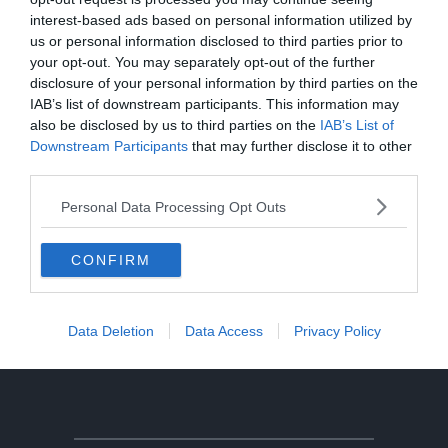
nel lago a 8 metri di profondità
interest-based ads based on personal information utilized by
us or personal information disclosed to third parties prior to
Solo venerdì un calo delle temperature
your opt-out. You may separately opt-out of the further
ma aumenteranno i temporali
disclosure of your personal information by third parties on the
IAB’s list of downstream participants. This information may
Tragedia in piscina: perde la vita un
also be disclosed by us to third parties on the
IAB’s List of
ragazzo di Trento
Downstream Participants
that may further disclose it to other
third parties.
Tragedia sul Latemar: quattordicenne
Personal Data Processing Opt Outs
precipita e muore
CONFIRM
Morto Mattia Maestri: aveva 13 anni, in
coma dal 2017 dopo un formaggio
contaminato
Data Deletion
Data Access
Privacy Policy