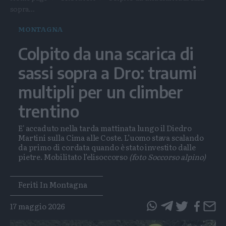
sopra...
MONTAGNA
Colpito da una scarica di
sassi sopra a Dro: traumi
multipli per un climber
trentino
E' accaduto nella tarda mattinata lungo il Diedro
Martini sulla Cima alle Coste. L’uomo stava scalando
da primo di cordata quando è stato investito dalle
pietre. Mobilitato l’elisoccorso
(foto Soccorso alpino)
Tags
Feriti In Montagna
17 maggio 2026
questo
questo