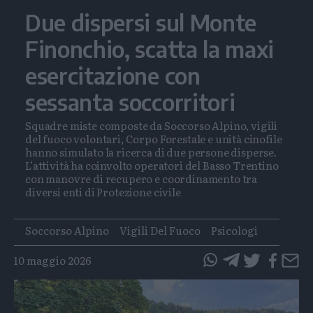
Due dispersi sul Monte
Finonchio, scatta la maxi
esercitazione con
sessanta soccorritori
Squadre miste composte da Soccorso Alpino, vigili
del fuoco volontari, Corpo Forestale e unità cinofile
hanno simulato la ricerca di due persone disperse.
L’attività ha coinvolto operatori del Basso Trentino
con manovre di recupero e coordinamento tra
diversi enti di Protezione civile
Tags
Soccorso Alpino
Vigili Del Fuoco
Psicologi
10 maggio 2026
questo
questo
articolo
articolo
su
su