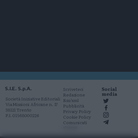
Social
S.I.E. S.p.A.
Scriveteci
media
Redazione
Società Iniziative Editoriali
Rss/xml
Via Missioni Africane n. 17
Pubblicità
38121 Trento
Privacy Policy
P.I. 01568000226
Cookie Policy
Comunicati
stampa