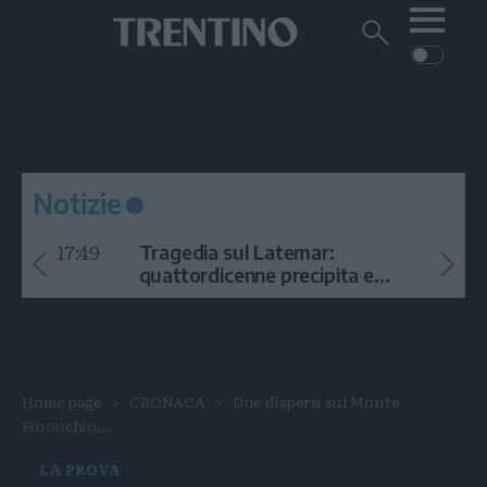
Me
Trentino
Cerca
su
Trentino
Cerca
su
Navigazione
Home
MONTAGNA
Trentino
principale
Facebook
Twitt
I
AMBIENTE
EVENTI
CRONACA
GARDA
CULTURA
PODCAST
Notizie
FOTO
Altre
17:49
Tragedia sul Latemar:
VIDEO
quattordicenne precipita e
muore
GENERAZIONI
ITALIA-MONDO
Home page
CRONACA
Due dispersi sul Monte
Finonchio,...
LA PROVA