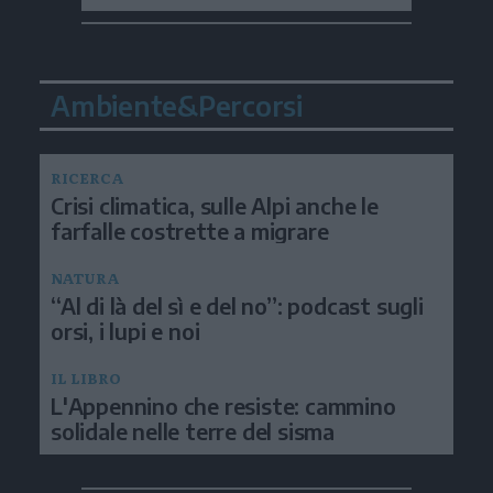
Ambiente&Percorsi
RICERCA
Crisi climatica, sulle Alpi anche le
farfalle costrette a migrare
NATURA
“Al di là del sì e del no”: podcast sugli
orsi, i lupi e noi
IL LIBRO
L'Appennino che resiste: cammino
solidale nelle terre del sisma