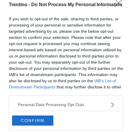
Tags
Soccorso Alpino
Vigili Del Fuoco
Psicologi
articolo
articolo
Trentino -
Do Not Process My Personal Information
su
su
Whatsapp
Telegram
If you wish to opt-out of the sale, sharing to third parties, or
processing of your personal or sensitive information for
targeted advertising by us, please use the below opt-out
section to confirm your selection. Please note that after your
opt-out request is processed you may continue seeing
interest-based ads based on personal information utilized by
I più letti
us or personal information disclosed to third parties prior to
your opt-out. You may separately opt-out of the further
L'assalto al lago glaciale del Sorapiss:
disclosure of your personal information by third parties on the
un turista ci entra anche col sup
IAB’s list of downstream participants. This information may
also be disclosed by us to third parties on the
IAB’s List of
Calceranica, bimbo e papà recuperati
Downstream Participants
that may further disclose it to other
nel lago a 8 metri di profondità
third parties.
Personal Data Processing Opt Outs
Solo venerdì un calo delle temperature
ma aumenteranno i temporali
CONFIRM
Tragedia in piscina: perde la vita un