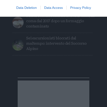
ragazzo di Trento
Data Deletion
Data Access
Privacy Policy
Morto Mattia Maestri: aveva 13 anni, in
coma dal 2017 dopo un formaggio
contaminato
Sei escursionisti bloccati dal
maltempo: intervento del Soccorso
Alpino