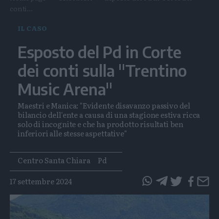
conti...
IL CASO
Esposto del Pd in Corte
dei conti sulla "Trentino
Music Arena"
Maestri e Manica: "Evidente disavanzo passivo del
bilancio dell'ente a causa di una stagione estiva ricca
solo di incognite e che ha prodotto risultati ben
inferiori alle stesse aspettative"
Tags
Centro Santa Chiara
Pd
17 settembre 2024
questo
questo
articolo
articolo
su
su