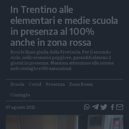
In Trentino alle
elementari e medie scuola
in presenza al 100%
anche in zona rossa
Ecco le linee giuda della Provincia. Per il secondo
ciclo, nello scenario peggiore, garantiti almeno 2
giorni in presenza. Massima attenzione alle norme
anti contagio e 190 assunzioni
Tags
Scuola
Covid
Presenza
Zona Rossa
Contagio
07 agosto 2021
questo
questo
articolo
articolo
su
su