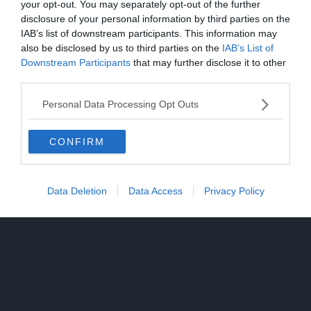
nazionali sui mezzi di trasporto, salvo
your opt-out. You may separately opt-out of the further
circostanze di gravità in cui
viene garantita la
disclosure of your personal information by third parties on the
IAB’s list of downstream participants. This information may
presenza di almeno 2 giorni settimanali
also be disclosed by us to third parties on the
IAB’s List of
per studente
attuazione piano Ddi, docente
Downstream Participants
that may further disclose it to other
tutor, attività laboratoriali verifica grado di
third parties.
copertura vaccinale e/o eventuali misure di
Personal Data Processing Opt Outs
screening.
CONFIRM
Piano Scuola
by
Mara Deimichei
on Scribd
Data Deletion
Data Access
Privacy Policy