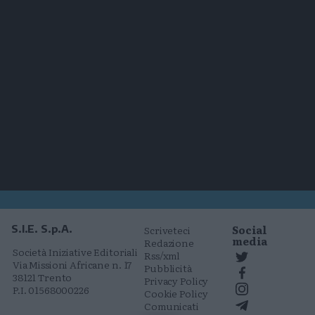
Social
S.I.E. S.p.A.
Scriveteci
media
Redazione
Società Iniziative Editoriali
Rss/xml
Via Missioni Africane n. 17
Pubblicità
38121 Trento
Privacy Policy
P.I. 01568000226
Cookie Policy
Comunicati