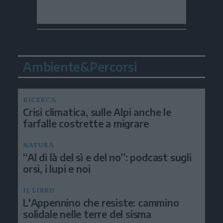
Ambiente&Percorsi
RICERCA
Crisi climatica, sulle Alpi anche le
farfalle costrette a migrare
NATURA
“Al di là del sì e del no”: podcast sugli
orsi, i lupi e noi
IL LIBRO
L'Appennino che resiste: cammino
solidale nelle terre del sisma