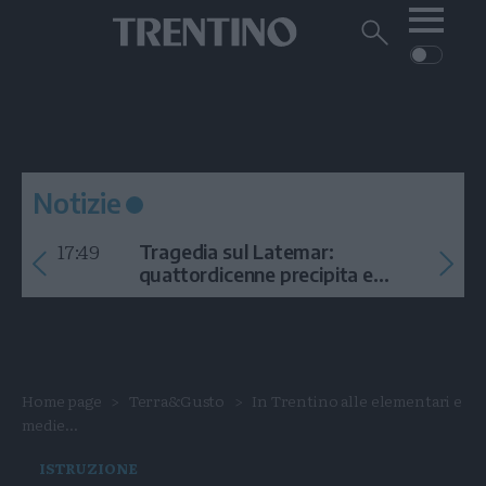
Me
Trentino
Cerca
su
Trentino
Cerca
su
Navigazione
Home
MONTAGNA
Trentino
principale
Facebook
Twitt
I
AMBIENTE
EVENTI
CRONACA
GARDA
CULTURA
PODCAST
Notizie
FOTO
Altre
17:49
Tragedia sul Latemar:
VIDEO
quattordicenne precipita e
muore
GENERAZIONI
ITALIA-MONDO
Home page
Terra&Gusto
In Trentino alle elementari e
medie...
ISTRUZIONE