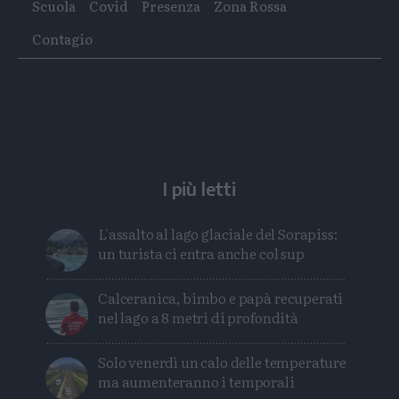
Tags
Scuola
Covid
Presenza
Zona Rossa
articolo
articolo
su
su
Contagio
Whatsapp
Telegram
I più letti
L'assalto al lago glaciale del Sorapiss:
un turista ci entra anche col sup
Calceranica, bimbo e papà recuperati
nel lago a 8 metri di profondità
Solo venerdì un calo delle temperature
ma aumenteranno i temporali