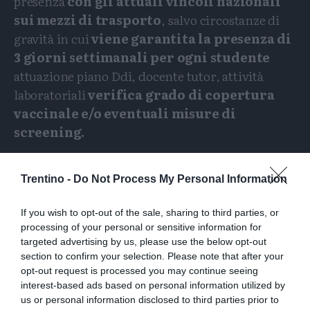
presenza
con gli attuali vincoli nazionali
sui mezzi di trasporto
, salvo circostanze di
gravità in cui
viene garantita la presenza di
3 giorni settimanali per ogni studente
attuazione piano Ddi, docente tutor, attività
laboratoriali
verifica grado di copertura
vaccinale e/o eventuali misure di
screening.
Zona rossa
: Nel primo ciclo presenza al 100%
prevedendo accanto all’intensificazione delle
Trentino -
Do Not Process My Personal Information
misure non famacologiche
la ridefinizione di
If you wish to opt-out of the sale, sharing to third parties, or
gruppi di 10-12 alunni
con rimodulazione del
processing of your personal or sensitive information for
tempo scuola e delle attività (Ddi laddove
targeted advertising by us, please use the below opt-out
necessario); verifica grado di copertura vaccinale
section to confirm your selection. Please note that after your
opt-out request is processed you may continue seeing
e/o eventuali misure di screening.Nel secondo
interest-based ads based on personal information utilized by
ciclo didattica in presenza con gli attuali vincoli
us or personal information disclosed to third parties prior to