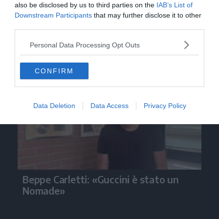
also be disclosed by us to third parties on the
IAB’s List of
Downstream Participants
that may further disclose it to other
third parties.
Personal Data Processing Opt Outs
Video
CONFIRM
Data Deletion
Data Access
Privacy Policy
Beppe Carletti: «Guccini è stato un
Nomade»