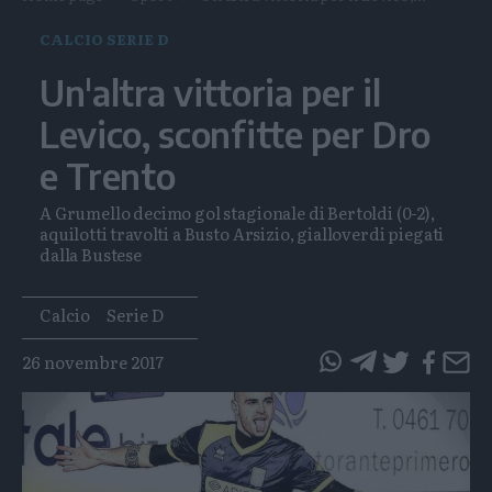
CALCIO SERIE D
Un'altra vittoria per il
Levico, sconfitte per Dro
e Trento
A Grumello decimo gol stagionale di Bertoldi (0-2),
aquilotti travolti a Busto Arsizio, gialloverdi piegati
dalla Bustese
Tags
Calcio
Serie D
26 novembre 2017
questo
questo
articolo
articolo
su
su
Whatsapp
Telegram