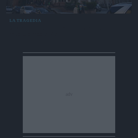
LA TRAGEDIA
Sale sul trattore e finisce in una scarpata,
muore bimbo di 2 anni