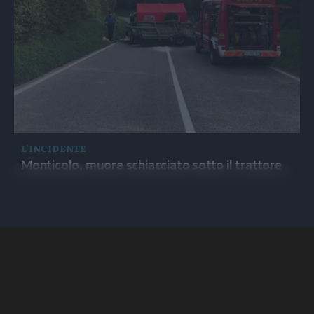
L'INCIDENTE
Monticolo, muore schiacciato sotto il trattore
1
2
3
4
5
...
7
successivo