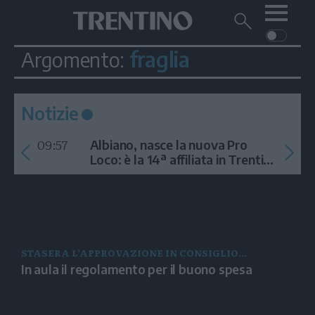
Me
Trentino
Cerca
su
Trentino
fraglia
Argomento:
Cerca
su
Navigazione
Home
MONTAGNA
Trentino
principale
Facebook
Twitt
I
AMBIENTE
EVENTI
CRONACA
GARDA
Notizie
CULTURA
PODCAST
09:57
FOTO
Albiano, nasce la nuova Pro
Altre
Loco: è la 14ª affiliata in Trentino
nel 2026
VIDEO
GENERAZIONI
ITALIA-MONDO
STASERA L’APPROVAZIONE IN CONSIGLIO
In aula il regolamento per il buono spesa
COMUNALE