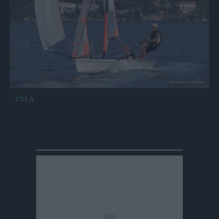
VELA
Seconda giornata della 29er Eurocup di Riva:
terzi gli italiani Zampiccoli-Chistè