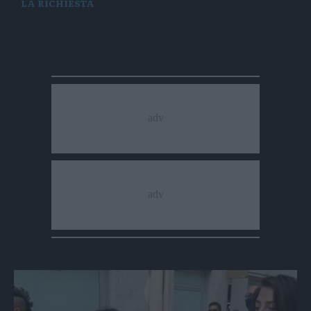
LA RICHIESTA
Coldiretti: «Autorizzateci ad abbattere i
cinghiali»