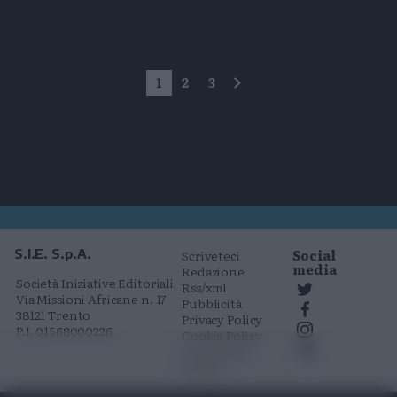
1
2
3
successivo
Social
S.I.E. S.p.A.
Scriveteci
media
Redazione
Società Iniziative Editoriali
Rss/xml
Via Missioni Africane n. 17
Pubblicità
38121 Trento
Privacy Policy
P.I. 01568000226
Cookie Policy
Comunicati
stampa