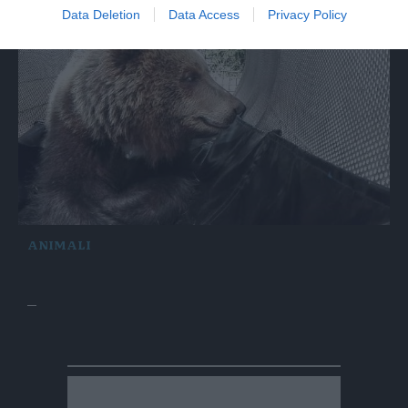
Data Deletion
Data Access
Privacy Policy
ANIMALI
Orsi, 3500 firme contro la delibera della
giunta trentina
di Daniele Peretti