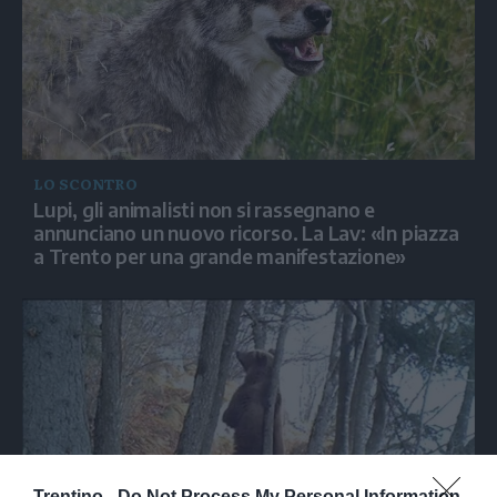
LO SCONTRO
Lupi, gli animalisti non si rassegnano e
annunciano un nuovo ricorso. La Lav: «In piazza
a Trento per una grande manifestazione»
Trentino -
Do Not Process My Personal Information